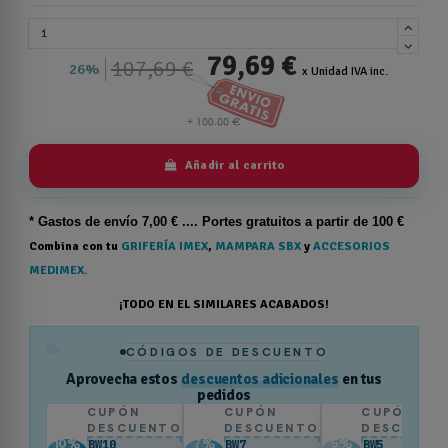
79,69 €
107,69 €
26%
x Unidad IVA inc.
Añadir al carrito
* Gastos de
envío
7,00 € .... Portes gratuitos a partir de 100 €
Combina con tu
GRIFERÍA IMEX
,
MAMPARA SBX
y
ACCESORIOS
MEDIMEX.
¡TODO EN EL SIMILARES ACABADOS!
%
CÓDIGOS DE DESCUENTO
Aprovecha estos
descuentos adicionales
en tus
pedidos
CUPÓN
CUPÓN
CUPÓN
DESCUENTO
DESCUENTO
DESCUENT
10
%
7
%
5
%
BW10
BW7
BW5