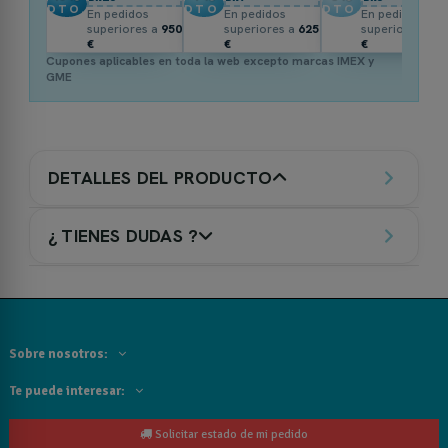
DTO.
DTO.
DTO.
En pedidos
En pedidos
En pedidos
superiores a
950
superiores a
625
superiores a
3
€
€
€
Cupones aplicables en toda la web excepto marcas IMEX y
GME
DETALLES DEL PRODUCTO
¿ TIENES DUDAS ?
Sobre nosotros:
Te puede interesar:
Solicitar estado de mi pedido