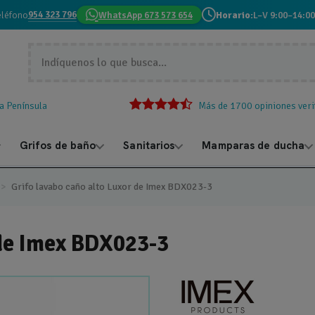
954 323 796
eléfono
WhatsApp 673 573 654
Horario:
L–V 9:00–14:00
la Península
Más de 1700 opiniones veri
Grifos de baño
Sanitarios
Mamparas de ducha
Grifo lavabo caño alto Luxor de Imex BDX023-3
 de Imex BDX023-3