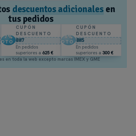
tos
descuentos adicionales
en
tus pedidos
CUPÓN
CUPÓN
DESCUENTO
DESCUENTO
7
%
5
%
BW7
BW5
DTO.
DTO.
En pedidos
En pedidos
superiores a
625 €
superiores a
300 €
es en toda la web excepto marcas IMEX y GME