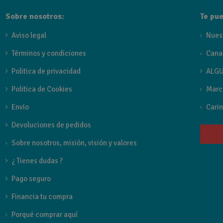
TIPO DE GRIFERIA
Sobre nosotros:
Te pue
Grifo lavabo Caño alto
Aviso legal
Nues
TIPOS PARA COLORES
Términos y condiciones
Cana
Griferia
Politica de privacidad
ALGU
Politica de Cookies
Marc
FAMILIA GRIFO
Envío
Carin
Luxor de Imex
Devoluciones de pedidos
Sobre nosotros, misión, visión y valores
Referencia
BDX023-3
¿ Tienes dudas ?
Estado
Nuevo
Pago seguro
Financia tu compra
Porqué comprar aquí