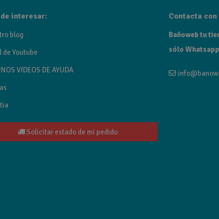
de interesar:
Contacta con 
tro blog
Bañoweb tu tien
sólo Whatsapp
l de Youtube
NOS VIDEOS DE AYUDA
info@banow
as
tia
Solicitar estado de mi pedido