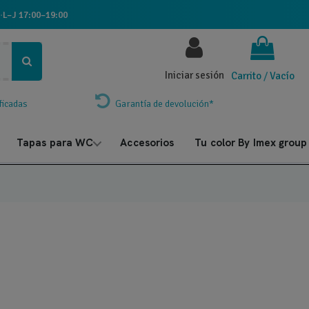
·
L–J 17:00–19:00
Iniciar sesión
Carrito
/
Vacío
ficadas
Garantía de devolución*
Tapas para WC
Accesorios
Tu color By Imex group