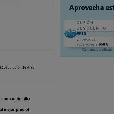
Aprovecha es
CUPÓN
DESCUENTO
10
%
BW10
DTO.
En pedidos
superiores a
950 €
Cupones aplicabl
Devolución 14 días
. con caño alto
mejor precio!