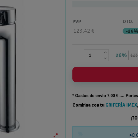
PVP
DTO.
123,42 €
-26
26%
123
* Gastos de
envío
7,00 € .... Porte
Combina con tu
GRIFERÍA IMEX
¡T
%
C