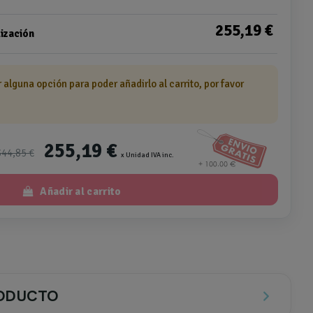
255,19 €
ización
r alguna opción para poder añadirlo al carrito, por favor
255,19 €
344,85 €
x Unidad IVA inc.
Añadir al carrito
RODUCTO