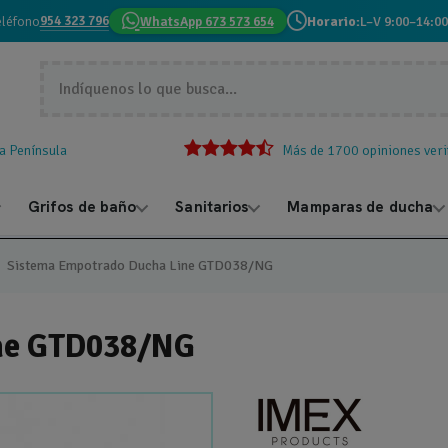
954 323 796
eléfono
WhatsApp 673 573 654
Horario:
L–V 9:00–14:00
la Península
Más de 1700 opiniones veri
Grifos de baño
Sanitarios
Mamparas de ducha
Sistema Empotrado Ducha Line GTD038/NG
ine GTD038/NG