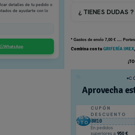
icar detalles de tu pedido o
¿ TIENES DUDAS ?
ntados de ayudarte con lo
COLOR GRIFERIA / ACC.
* Gastos de
envío
7,00 € .... Porte
2-. Negro
WhatsApp
Combina con tu
GRIFERÍA IMEX
TIPO DE GRIFERIA
¡T
4.- Empotrar Ducha termostático
%
C
Tipo de Rociador
Aprovecha es
Rociador Redondo
CUPÓN
TIPOS PARA COLORES
DESCUENTO
10
%
BW10
DTO.
Griferia
En pedidos
superiores a
950 €