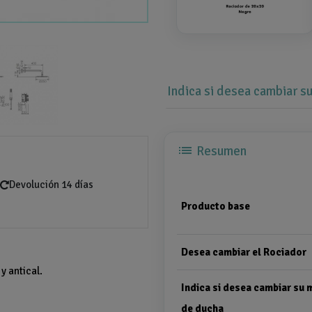
Indica si desea cambiar 
list
Resumen
Devolución 14 días
Producto base
Desea cambiar el Rociador
y antical.
Indica si desea cambiar su
de ducha