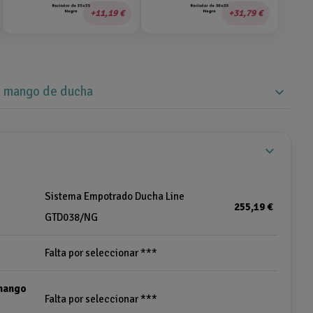
11,19 €
31,79 €
su mango de ducha
expand_more
expand_more
Sistema Empotrado Ducha Line
255,19 €
GTD038/NG
Falta por seleccionar ***
 mango
Falta por seleccionar ***