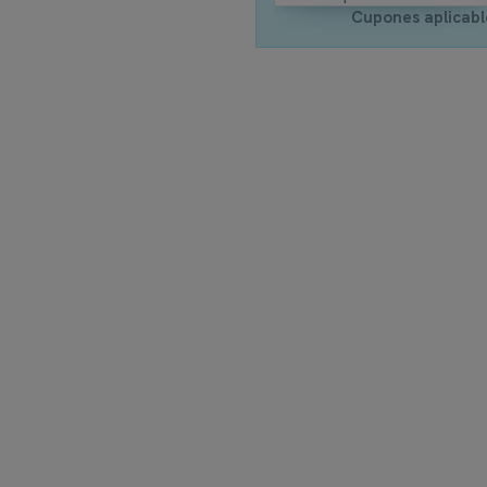
Cupones aplicabl
FAMILIA GRIFO
Line de Imex
Referencia
GTD038/NG
Estado
Nuevo