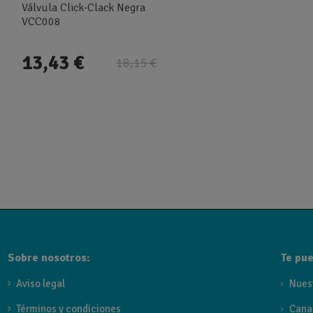
Válvula Click-Clack Negra
VCC008
13,43 €
18,15 €
Sobre nosotros:
Te pue
Aviso legal
Nues
Términos y condiciones
Cana