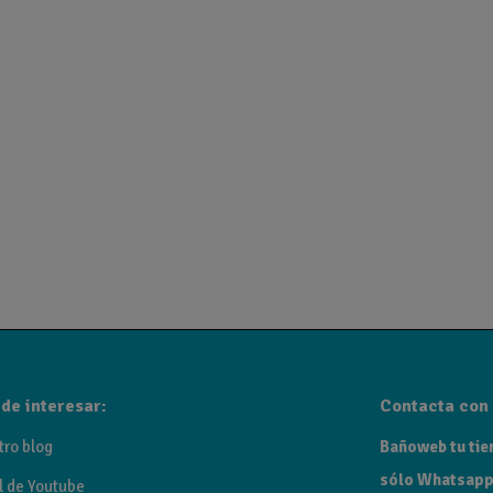
de interesar:
Contacta con 
tro blog
Bañoweb tu tien
sólo Whatsapp
l de Youtube