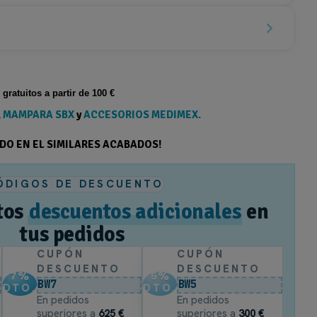
s gratuitos a partir de 100 €
,
MAMPARA SBX
y
ACCESORIOS MEDIMEX.
ODO EN EL SIMILARES ACABADOS!
ÓDIGOS DE DESCUENTO
tos
descuentos adicionales
en
tus pedidos
CUPÓN
CUPÓN
DESCUENTO
DESCUENTO
7
%
5
%
BW7
BW5
DTO.
DTO.
En pedidos
En pedidos
superiores a
625 €
superiores a
300 €