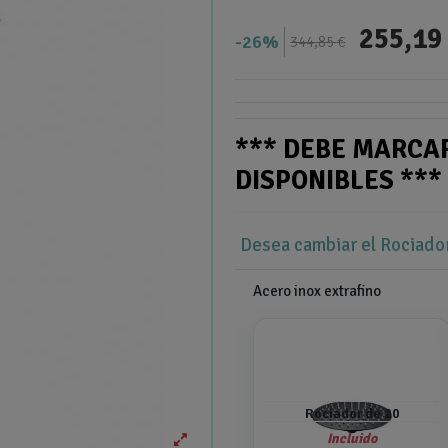
255,19
26%
344,85 €
*** DEBE MARCA
DISPONIBLES **
Desea cambiar el Rociado
Acero inox extrafino
Rociador de 20
Incluido