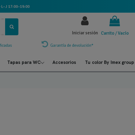
·
L–J 17:00–19:00
Iniciar sesión
Carrito
/
Vacío
ficadas
Garantía de devolución*
Tapas para WC
Accesorios
Tu color By Imex group