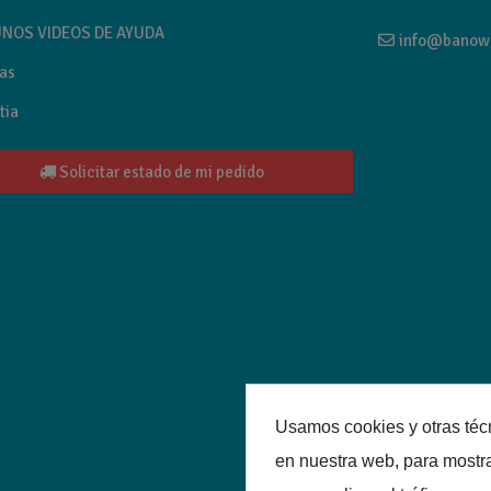
NOS VIDEOS DE AYUDA
info@banow
as
tia
Solicitar estado de mi pedido
Usamos cookies y otras téc
en nuestra web, para mostr