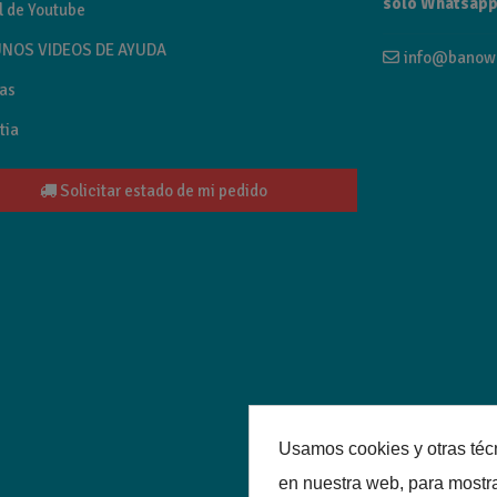
sólo Whatsapp
l de Youtube
NOS VIDEOS DE AYUDA
info@banow
as
tia
Solicitar estado de mi pedido
Usamos cookies y otras téc
en nuestra web, para mostr