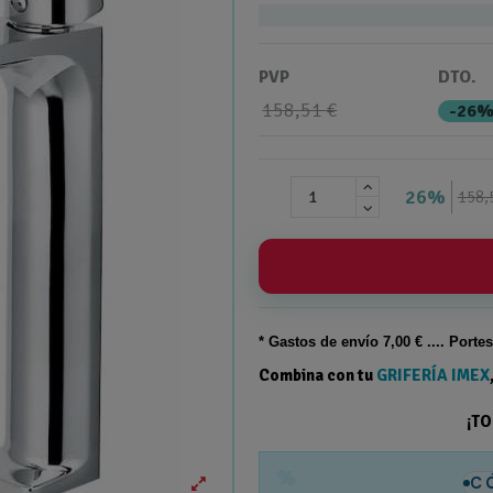
PVP
DTO.
158,51 €
-26
26%
158,
* Gastos de
envío
7,00 € .... Porte
Combina con tu
GRIFERÍA IMEX
¡T
%
C