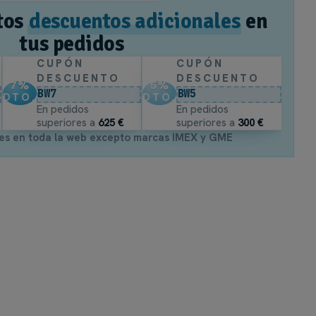
tos
descuentos adicionales
en
tus pedidos
CUPÓN
CUPÓN
DESCUENTO
DESCUENTO
7
%
5
%
BW7
BW5
DTO.
DTO.
En pedidos
En pedidos
superiores a
625 €
superiores a
300 €
es en toda la web excepto marcas IMEX y GME