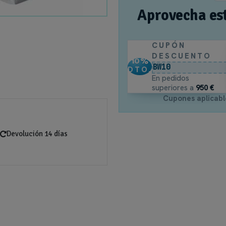
Aprovecha es
CUPÓN
DESCUENTO
10
%
BW10
DTO.
En pedidos
superiores a
950 €
Cupones aplicabl
Devolución 14 días