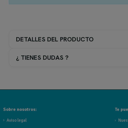
DETALLES DEL PRODUCTO
¿ TIENES DUDAS ?
COLOR GRIFERIA / ACC.
1-. Cromo
TIPO DE GRIFERIA
Sobre nosotros:
Te pue
Grifo lavabo Caño alto
Aviso legal
Nues
TIPOS PARA COLORES