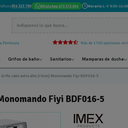
954 323 796
eléfono
WhatsApp 673 573 654
Horario:
L–V 9:00–14:00
la Península
Más de 1700 opiniones veri
Grifos de baño
Sanitarios
Mamparas de ducha
Grifo caño extra alto (+5cm) Monomando Fiyi BDF016-5
) Monomando Fiyi BDF016-5