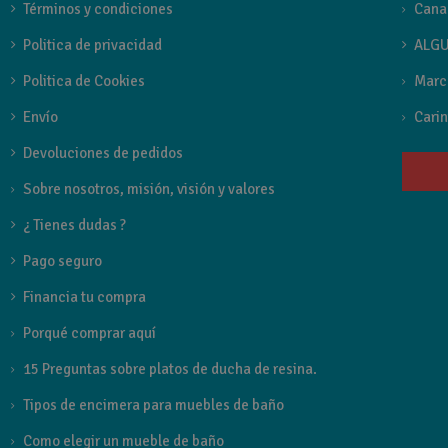
Términos y condiciones
Cana
Griferia
Politica de privacidad
ALGU
Politica de Cookies
Marc
FAMILIA GRIFO
Envío
Carin
Fiyi de Imex
Devoluciones de pedidos
Sobre nosotros, misión, visión y valores
Referencia
BDF016-5
¿ Tienes dudas ?
Estado
Nuevo
Pago seguro
Financia tu compra
Porqué comprar aquí
15 Preguntas sobre platos de ducha de resina.
Tipos de encimera para muebles de baño
Como elegir un mueble de baño