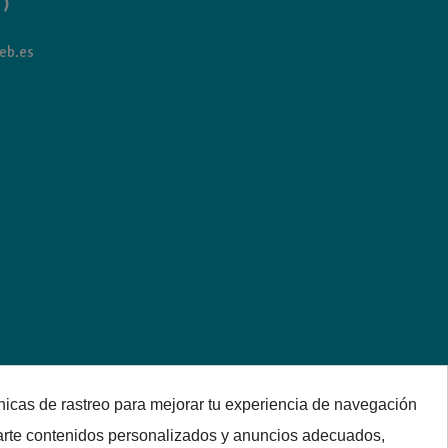
 )
eb.es
nicas de rastreo para mejorar tu experiencia de navegación
arte contenidos personalizados y anuncios adecuados,