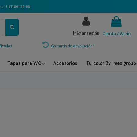
·
L–J 17:00–19:00
Iniciar sesión
Carrito
/
Vacío
ficadas
Garantía de devolución*
Tapas para WC
Accesorios
Tu color By Imex group