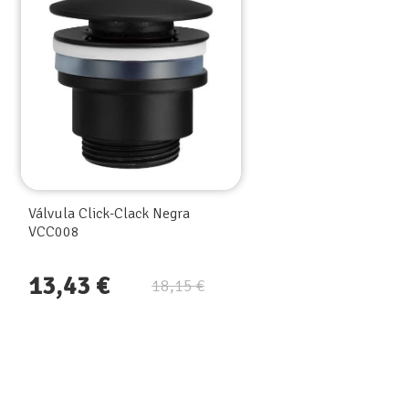
Grifo lavabo empotrado
TIPOS PARA COLORES
Griferia
FAMILIA GRIFO
Fiyi de Imex
Válvula Click-Clack Negra
Referencia
GLF016/NG
VCC008
Estado
Nuevo
13,43 €
18,15 €