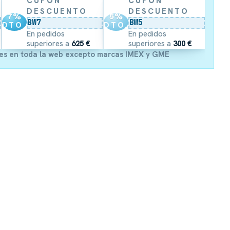
CUPÓN
CUPÓN
DESCUENTO
DESCUENTO
7
%
5
%
BW7
BW5
DTO.
DTO.
En pedidos
En pedidos
superiores a
625 €
superiores a
300 €
es en toda la web excepto marcas IMEX y GME