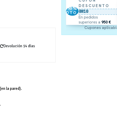
CUPÓN
DESCUENTO
10
%
BW10
DTO.
En pedidos
superiores a
950 €
Cupones aplicabl
Devolución 14 días
en la pared).
.