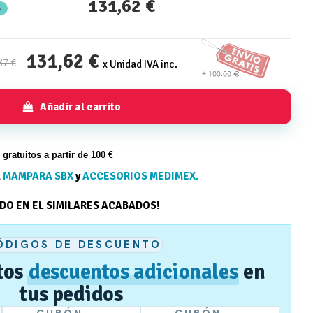
131,62 €
%
131,62 €
87 €
x Unidad IVA inc.
Añadir al carrito
s gratuitos a partir de 100 €
,
MAMPARA SBX
y
ACCESORIOS MEDIMEX.
ODO EN EL SIMILARES ACABADOS!
ÓDIGOS DE DESCUENTO
tos
descuentos adicionales
en
tus pedidos