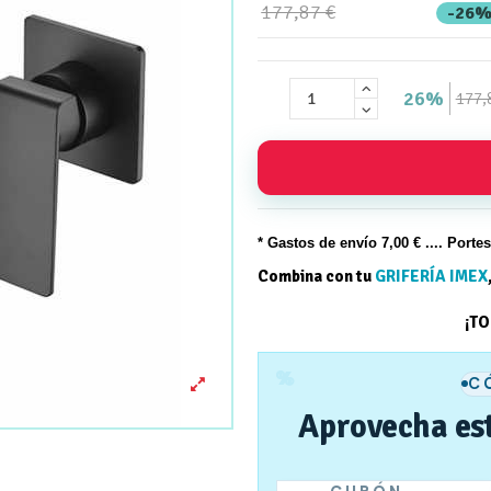
177,87 €
-26
26%
177,
* Gastos de
envío
7,00 € .... Porte
Combina con tu
GRIFERÍA IMEX
¡T
%
C
Aprovecha es