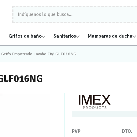
Grifos de baño
Sanitarios
Mamparas de ducha
Grifo Empotrado Lavabo Fiyi GLF016NG
i GLF016NG
PVP
DTO.