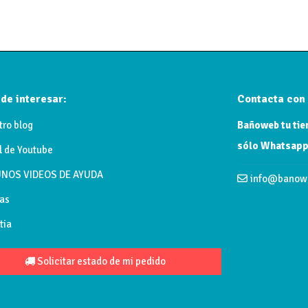
de interesar:
Contacta con 
tro blog
Bañoweb tu tien
sólo Whatsapp
l de Youtube
NOS VIDEOS DE AYUDA
info@banow
as
tia
Solicitar estado de mi pedido