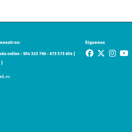
nosotros:
Siguenos
da online - 954 323 796 - 673 573 654 (
 )
eb.es