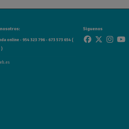
nosotros:
Siguenos
da online - 954 323 796 - 673 573 654 (
 )
eb.es