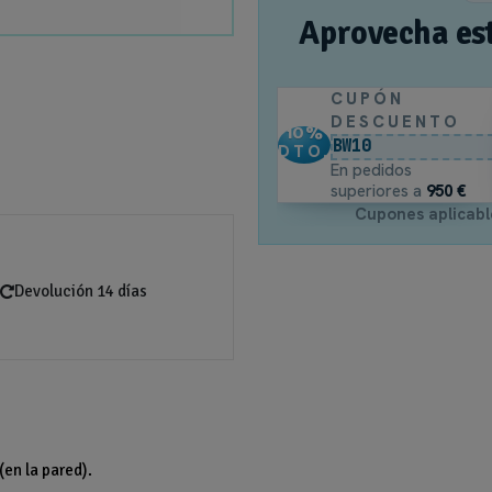
Aprovecha es
CUPÓN
DESCUENTO
10
%
BW10
DTO.
En pedidos
superiores a
950 €
Cupones aplicabl
Devolución 14 días
en la pared).