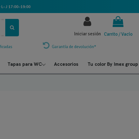
·
L–J 17:00–19:00
Iniciar sesión
Carrito
/
Vacío
ficadas
Garantía de devolución*
Tapas para WC
Accesorios
Tu color By Imex group