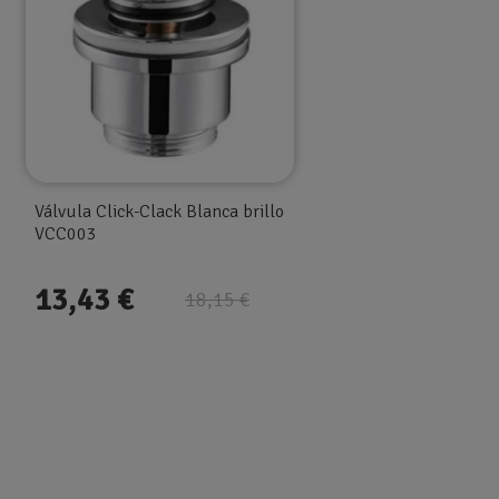
TIPOS PARA COLORES
Griferia
FAMILIA GRIFO
Fiyi de Imex
Válvula Click-Clack Blanca brillo
Referencia
GLF016/BL
VCC003
Estado
Nuevo
13,43 €
18,15 €