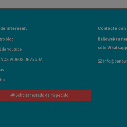
de interesar:
Contacta con 
tro blog
Bañoweb tu tien
sólo Whatsapp
l de Youtube
NOS VIDEOS DE AYUDA
info@banow
as
tia
Solicitar estado de mi pedido