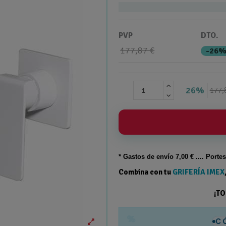
PVP
DTO.
177,87 €
-26
26%
177,
* Gastos de
envío
7,00 € .... Porte
Combina con tu
GRIFERÍA IMEX
¡T
%
C