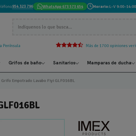
954 323 796
eléfono
WhatsApp 673 573 654
Horario:
L–V 9:00–14:00
la Península
Más de 1700 opiniones veri
Grifos de baño
Sanitarios
Mamparas de ducha
Grifo Empotrado Lavabo Fiyi GLF016BL
 GLF016BL