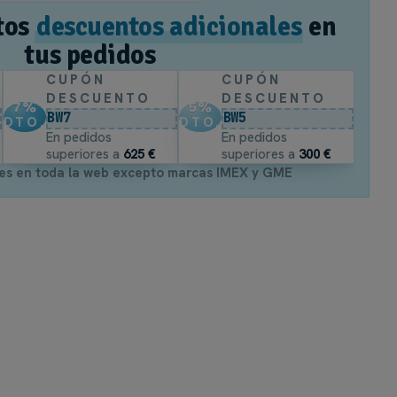
tos
descuentos adicionales
en
tus pedidos
CUPÓN
CUPÓN
DESCUENTO
DESCUENTO
7
%
5
%
BW7
BW5
DTO.
DTO.
En pedidos
En pedidos
superiores a
625 €
superiores a
300 €
es en toda la web excepto marcas IMEX y GME