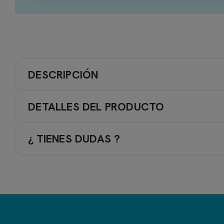
DESCRIPCIÓN
DETALLES DEL PRODUCTO
¿ TIENES DUDAS ?
Serie Firenze de Imex - Griferí
La serie
Firenze
de
Imex
es una colección de grifería para
La colección incluye conjuntos de ducha, grifos de lavabo,