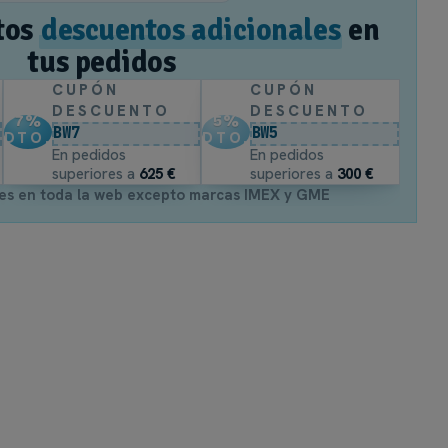
tos
descuentos adicionales
en
tus pedidos
CUPÓN
CUPÓN
DESCUENTO
DESCUENTO
7
%
5
%
BW7
BW5
DTO.
DTO.
En pedidos
En pedidos
superiores a
625 €
superiores a
300 €
es en toda la web excepto marcas IMEX y GME