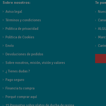
Disponible en seis acabados: cromo, negro mate, black gun m
Sobre nosotros:
Te pue
Aviso legal
Nues
Términos y condiciones
Cana
Politica de privacidad
ALGU
Politica de Cookies
Marc
Envío
Carin
Devoluciones de pedidos
Sobre nosotros, misión, visión y valores
¿ Tienes dudas ?
Pago seguro
Financia tu compra
Porqué comprar aquí
15 Preguntas sobre platos de ducha de resina.