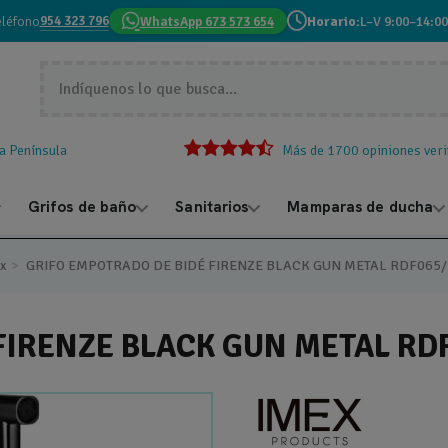
954 323 796
eléfono
WhatsApp 673 573 654
Horario:
L–V 9:00–14:00
la Península
Más de 1700 opiniones veri
Grifos de baño
Sanitarios
Mamparas de ducha
ex
GRIFO EMPOTRADO DE BIDÉ FIRENZE BLACK GUN METAL RDF065
FIRENZE BLACK GUN METAL R