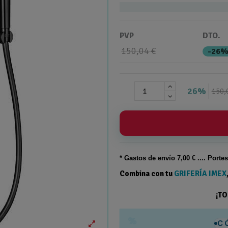
PVP
DTO.
150,04 €
-26
26%
150,
* Gastos de
envío
7,00 € .... Porte
Combina con tu
GRIFERÍA IMEX
¡T
%
C