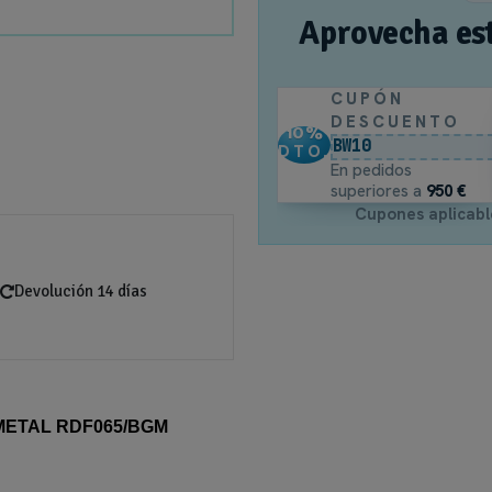
Aprovecha es
CUPÓN
DESCUENTO
10
%
BW10
DTO.
En pedidos
superiores a
950 €
Cupones aplicabl
Devolución 14 días
METAL RDF065/BGM