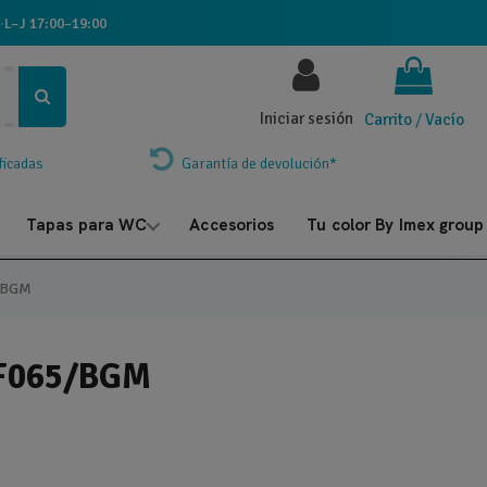
·
L–J 17:00–19:00
Iniciar sesión
Carrito
/
Vacío
ficadas
Garantía de devolución*
Tapas para WC
Accesorios
Tu color By Imex group
/BGM
DF065/BGM