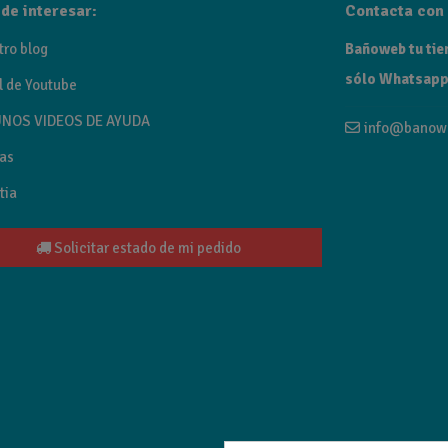
etal, oro cepillado, oro rosa cepillado y níquel cepillado.
de interesar:
Contacta con 
tro blog
Bañoweb tu tien
sólo Whatsapp
l de Youtube
NOS VIDEOS DE AYUDA
info@banow
as
tia
Solicitar estado de mi pedido