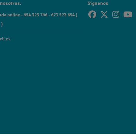
nosotros:
Siguenos
da online - 954 323 796 - 673 573 654 (
 )
eb.es