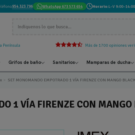
954 323 796
eléfono
WhatsApp 673 573 654
Horario:
L–V 9:00–14:00
la Península
Más de 1700 opiniones veri
Grifos de baño
Sanitarios
Mamparas de ducha
ex
SET MONOMANDO EMPOTRADO 1 VÍA FIRENZE CON MANGO BLAC
 1 VÍA FIRENZE CON MANGO 