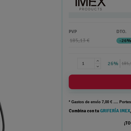
PVP
DTO.
185,13 €
-26
26%
185,
* Gastos de
envío
7,00 € .... Porte
Combina con tu
GRIFERÍA IMEX
¡T