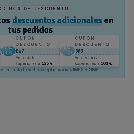
ÓDIGOS DE DESCUENTO
tos
descuentos adicionales
en
tus pedidos
CUPÓN
CUPÓN
DESCUENTO
DESCUENTO
7
%
5
%
BW7
BW5
DTO.
DTO.
En pedidos
En pedidos
superiores a
625 €
superiores a
300 €
es en toda la web excepto marcas IMEX y GME