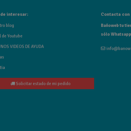
etal, oro cepillado, oro rosa cepillado y níquel cepillado.
de interesar:
Contacta con 
tro blog
Bañoweb tu tien
sólo Whatsapp
l de Youtube
NOS VIDEOS DE AYUDA
info@banow
as
tia
Solicitar estado de mi pedido