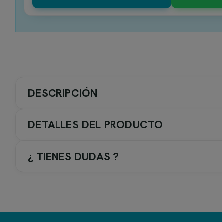
DESCRIPCIÓN
DETALLES DEL PRODUCTO
¿ TIENES DUDAS ?
Serie Firenze de Imex - Griferí
La serie
Firenze
de
Imex
es una colección de grifería para
La colección incluye conjuntos de ducha, grifos de lavabo,