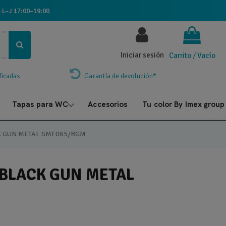
·
L–J 17:00–19:00
Iniciar sesión
Carrito
/
Vacío
ficadas
Garantía de devolución*
Tapas para WC
Accesorios
Tu color By Imex group
K GUN METAL SMF065/BGM
BLACK GUN METAL