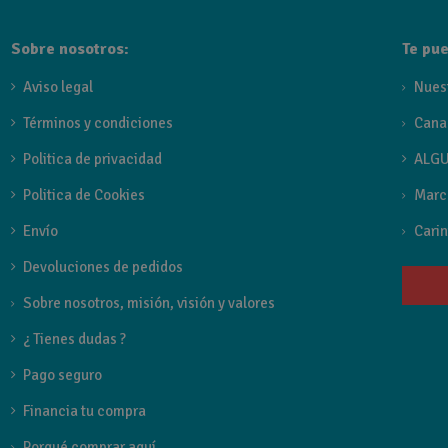
Disponible en seis acabados: cromo, negro mate, black gun m
Sobre nosotros:
Te pue
Aviso legal
Nues
Términos y condiciones
Cana
Politica de privacidad
ALGU
Politica de Cookies
Marc
Envío
Carin
Devoluciones de pedidos
Sobre nosotros, misión, visión y valores
¿ Tienes dudas ?
Pago seguro
Financia tu compra
Porqué comprar aquí