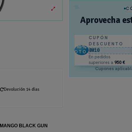
%
C
Aprovecha es
CUPÓN
DESCUENTO
10
%
BW10
DTO.
En pedidos
superiores a
950 €
Cupones aplicabl
Devolución 14 días
 MANGO BLACK GUN