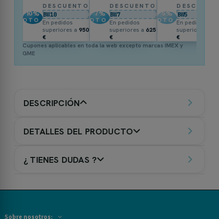
DESCUENTO
DESCUENTO
DESCUENT
10
%
7
%
5
%
BW10
BW7
BW5
DTO.
DTO.
DTO.
En pedidos
En pedidos
En pedidos
superiores a
950
superiores a
625
superiores a
3
€
€
€
Cupones aplicables en toda la web excepto marcas IMEX y
GME
DESCRIPCIÓN
DETALLES DEL PRODUCTO
¿ TIENES DUDAS ?
Sobre nosotros: