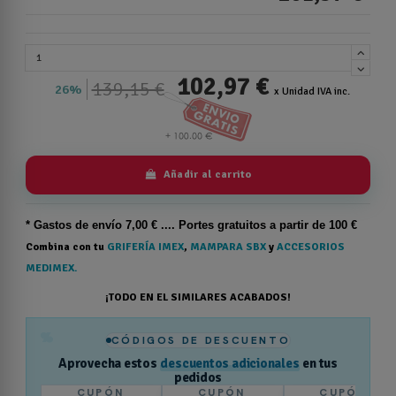
102,97 €
139,15 €
26%
x Unidad IVA inc.
Añadir al carrito
* Gastos de
envío
7,00 € .... Portes gratuitos a partir de 100 €
Combina con tu
GRIFERÍA IMEX
,
MAMPARA SBX
y
ACCESORIOS
MEDIMEX.
¡TODO EN EL SIMILARES ACABADOS!
%
CÓDIGOS DE DESCUENTO
Aprovecha estos
descuentos adicionales
en tus
pedidos
CUPÓN
CUPÓN
CUPÓN