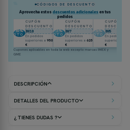
%
CÓDIGOS DE DESCUENTO
Aprovecha estos
descuentos adicionales
en tus
pedidos
CUPÓN
CUPÓN
CUPÓN
DESCUENTO
DESCUENTO
DESCUENT
10
%
7
%
5
%
BW10
BW7
BW5
DTO.
DTO.
DTO.
En pedidos
En pedidos
En pedidos
superiores a
950
superiores a
625
superiores a
3
€
€
€
Cupones aplicables en toda la web excepto marcas IMEX y
GME
DESCRIPCIÓN
DETALLES DEL PRODUCTO
¿ TIENES DUDAS ?