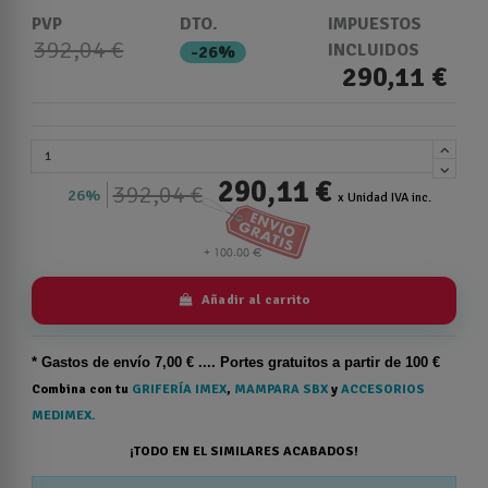
PVP
DTO.
IMPUESTOS
392,04 €
INCLUIDOS
-26%
290,11 €
290,11 €
392,04 €
26%
x Unidad IVA inc.
Añadir al carrito
* Gastos de
envío
7,00 € .... Portes gratuitos a partir de 100 €
Combina con tu
GRIFERÍA IMEX
,
MAMPARA SBX
y
ACCESORIOS
MEDIMEX.
¡TODO EN EL SIMILARES ACABADOS!