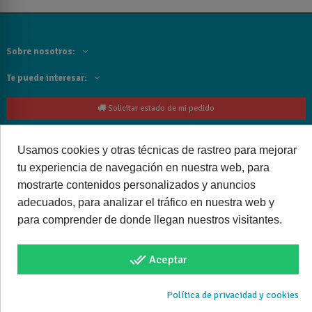
Sobre nosotros:
Te puede interesar:
Solicitar estado de mi pedido
Contacta con nosotros:
Usamos cookies y otras técnicas de rastreo para mejorar
Siguenos
tu experiencia de navegación en nuestra web, para
mostrarte contenidos personalizados y anuncios
Cancelar o devolver un pedido
adecuados, para analizar el tráfico en nuestra web y
para comprender de donde llegan nuestros visitantes.
done_all
Aceptar
Copyright © 2025 bañoweb- Todos los derechos reservados
Política de privacidad y cookies