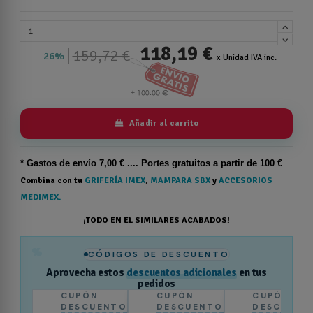
118,19 €
159,72 €
26%
x Unidad IVA inc.
Añadir al carrito
* Gastos de
envío
7,00 € .... Portes gratuitos a partir de 100 €
Combina con tu
GRIFERÍA IMEX
,
MAMPARA SBX
y
ACCESORIOS
MEDIMEX.
¡TODO EN EL SIMILARES ACABADOS!
%
CÓDIGOS DE DESCUENTO
Aprovecha estos
descuentos adicionales
en tus
pedidos
CUPÓN
CUPÓN
CUPÓN
DESCUENTO
DESCUENTO
DESCUENT