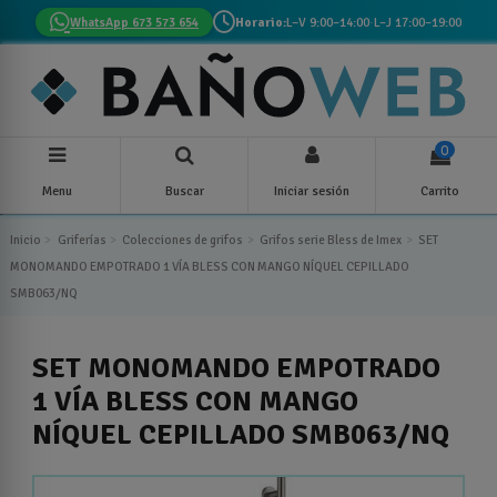
WhatsApp 673 573 654
Horario:
L–V 9:00–14:00
·
L–J 17:00–19:00
0
Menu
Buscar
Iniciar sesión
Carrito
Inicio
Griferías
Colecciones de grifos
Grifos serie Bless de Imex
SET
MONOMANDO EMPOTRADO 1 VÍA BLESS CON MANGO NÍQUEL CEPILLADO
SMB063/NQ
SET MONOMANDO EMPOTRADO
1 VÍA BLESS CON MANGO
NÍQUEL CEPILLADO SMB063/NQ