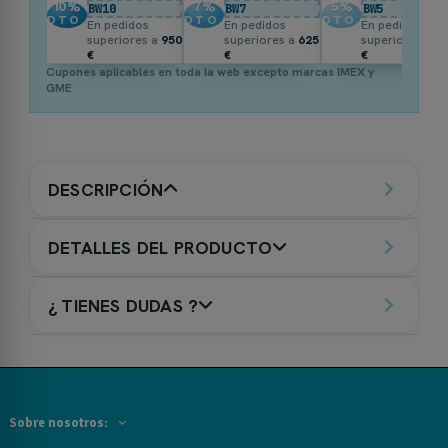
10
%
7
%
5
%
BW10
BW7
BW5
DTO.
DTO.
DTO.
En pedidos
En pedidos
En pedidos
superiores a
950
superiores a
625
superiores a
3
€
€
€
Cupones aplicables en toda la web excepto marcas IMEX y
GME
DESCRIPCIÓN
DETALLES DEL PRODUCTO
¿ TIENES DUDAS ?
Sobre nosotros: