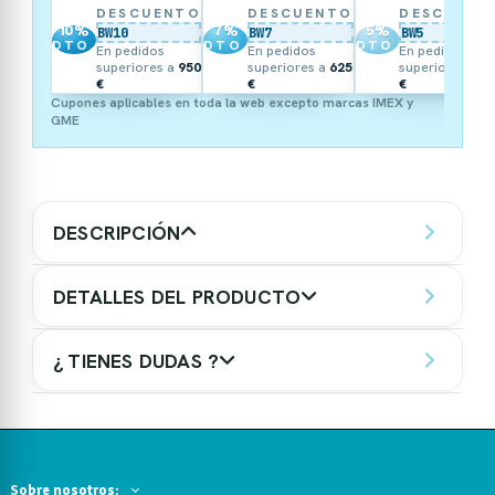
DESCUENTO
DESCUENTO
DESCUENT
10
%
7
%
5
%
BW10
BW7
BW5
DTO.
DTO.
DTO.
En pedidos
En pedidos
En pedidos
superiores a
950
superiores a
625
superiores a
3
€
€
€
Cupones aplicables en toda la web excepto marcas IMEX y
GME
DESCRIPCIÓN
DETALLES DEL PRODUCTO
¿ TIENES DUDAS ?
Sobre nosotros: