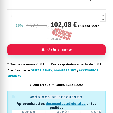
102,08 €
137,94 €
26%
x Unidad IVA inc.
Añadir al carrito
* Gastos de
envío
7,00 € .... Portes gratuitos a partir de 100 €
Combina con tu
GRIFERÍA IMEX
,
MAMPARA SBX
y
ACCESORIOS
MEDIMEX.
¡TODO EN EL SIMILARES ACABADOS!
%
CÓDIGOS DE DESCUENTO
Aprovecha estos
descuentos adicionales
en tus
pedidos
CUPÓN
CUPÓN
CUPÓN