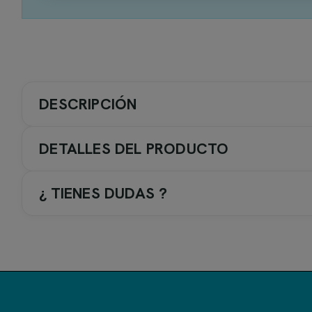
DESCRIPCIÓN
DETALLES DEL PRODUCTO
¿ TIENES DUDAS ?
Serie Bless de Imex - Grifería 
La serie
Bless
de
Imex
es una colección completa de grife
Disponible en seis acabados: cromo, negro mate, black gun m