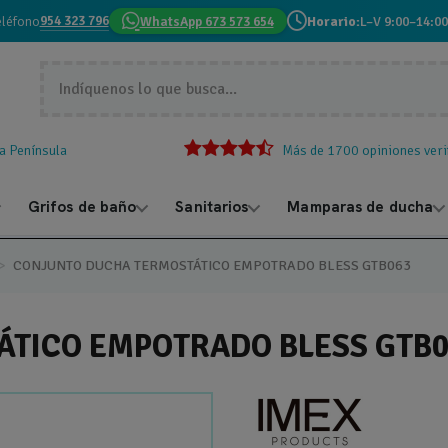
954 323 796
eléfono
WhatsApp 673 573 654
Horario:
L–V 9:00–14:00
la Península
Más de 1700 opiniones veri
Grifos de baño
Sanitarios
Mamparas de ducha
CONJUNTO DUCHA TERMOSTÁTICO EMPOTRADO BLESS GTB063
TICO EMPOTRADO BLESS GTB0