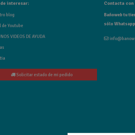
de interesar:
Contacta con 
tro blog
Bañoweb tu tien
sólo Whatsapp
l de Youtube
NOS VIDEOS DE AYUDA
info@banow
as
tia
Solicitar estado de mi pedido