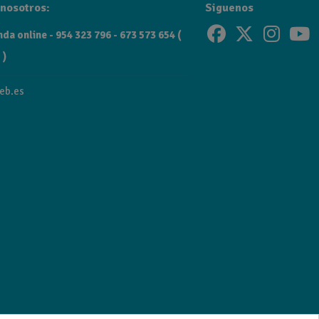
nosotros:
Siguenos
da online - 954 323 796 - 673 573 654 (
 )
eb.es