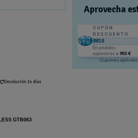
Aprovecha es
CUPÓN
DESCUENTO
10
%
BW10
DTO.
En pedidos
superiores a
950 €
Cupones aplicabl
Devolución 14 días
ESS GTB063