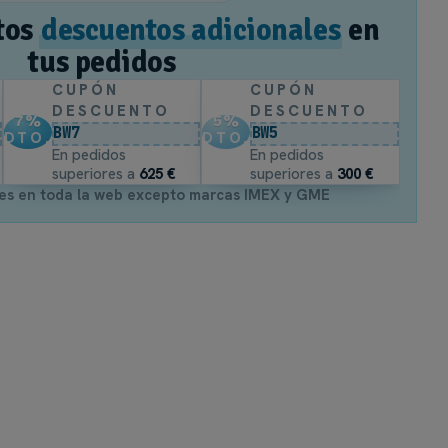
tos
descuentos adicionales
en
tus pedidos
CUPÓN
CUPÓN
DESCUENTO
DESCUENTO
7
%
5
%
BW7
BW5
DTO.
DTO.
En pedidos
En pedidos
superiores a
625 €
superiores a
300 €
es en toda la web excepto marcas IMEX y GME