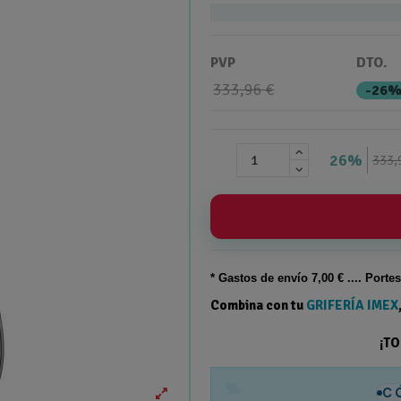
PVP
DTO.
333,96 €
-26
26%
333,
* Gastos de
envío
7,00 € .... Porte
Combina con tu
GRIFERÍA IMEX
¡T
%
C