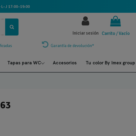
·
L–J 17:00–19:00
Iniciar sesión
Carrito
/
Vacío
ficadas
Garantía de devolución*
Tapas para WC
Accesorios
Tu color By Imex group
63