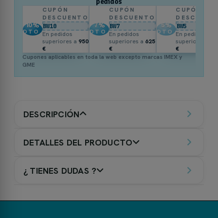
pedidos
CUPÓN
CUPÓN
CUPÓN
DESCUENTO
DESCUENTO
DESCUENT
10
%
7
%
5
%
BW10
BW7
BW5
DTO.
DTO.
DTO.
En pedidos
En pedidos
En pedidos
superiores a
950
superiores a
625
superiores a
3
€
€
€
Cupones aplicables en toda la web excepto marcas IMEX y
GME
DESCRIPCIÓN
DETALLES DEL PRODUCTO
¿ TIENES DUDAS ?