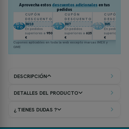
Aprovecha estos
descuentos adicionales
en tus
pedidos
CUPÓN
CUPÓN
CUPÓN
DESCUENTO
DESCUENTO
DESCUENT
10
%
7
%
5
%
BW10
BW7
BW5
DTO.
DTO.
DTO.
En pedidos
En pedidos
En pedidos
superiores a
950
superiores a
625
superiores a
3
€
€
€
Cupones aplicables en toda la web excepto marcas IMEX y
GME
DESCRIPCIÓN
DETALLES DEL PRODUCTO
¿ TIENES DUDAS ?