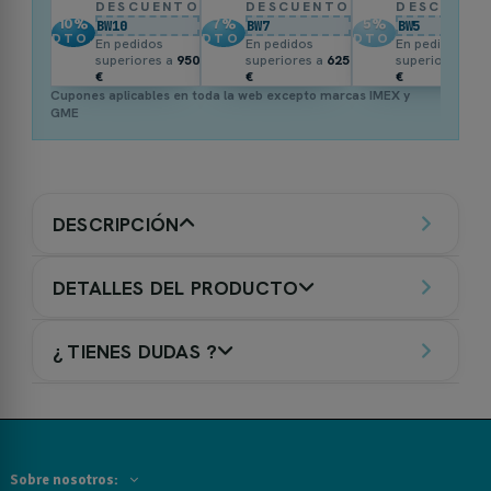
DESCUENTO
DESCUENTO
DESCUENT
10
%
7
%
5
%
BW10
BW7
BW5
DTO.
DTO.
DTO.
En pedidos
En pedidos
En pedidos
superiores a
950
superiores a
625
superiores a
3
€
€
€
Cupones aplicables en toda la web excepto marcas IMEX y
GME
DESCRIPCIÓN
DETALLES DEL PRODUCTO
¿ TIENES DUDAS ?
Sobre nosotros: