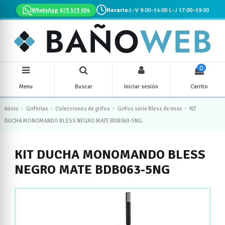
WhatsApp 673 573 654
Horario:
L–V 9:00–14:00
·
L–J 17:00–19:00
0
Menu
Buscar
Iniciar sesión
Carrito
Inicio
Griferías
Colecciones de grifos
Grifos serie Bless de Imex
KIT
DUCHA MONOMANDO BLESS NEGRO MATE BDB063-5NG
KIT DUCHA MONOMANDO BLESS
NEGRO MATE BDB063-5NG