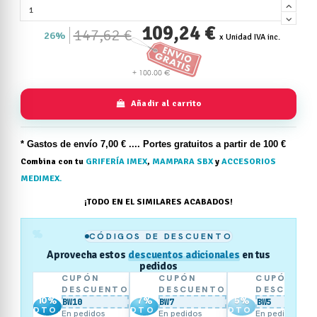
109,24 €
147,62 €
26%
x Unidad IVA inc.
Añadir al carrito
* Gastos de
envío
7,00 € .... Portes gratuitos a partir de 100 €
Combina con tu
GRIFERÍA IMEX
,
MAMPARA SBX
y
ACCESORIOS
MEDIMEX.
¡TODO EN EL SIMILARES ACABADOS!
%
CÓDIGOS DE DESCUENTO
Aprovecha estos
descuentos adicionales
en tus
pedidos
CUPÓN
CUPÓN
CUPÓN
DESCUENTO
DESCUENTO
DESCUENT
10
%
7
%
5
%
BW10
BW7
BW5
DTO.
DTO.
DTO.
En pedidos
En pedidos
En pedidos