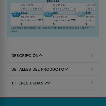
pedidos
CUPÓN
CUPÓN
CUPÓN
DESCUENTO
DESCUENTO
DESCUENT
10
%
7
%
5
%
BW10
BW7
BW5
DTO.
DTO.
DTO.
En pedidos
En pedidos
En pedidos
superiores a
950
superiores a
625
superiores a
3
€
€
€
Cupones aplicables en toda la web excepto marcas IMEX y
GME
DESCRIPCIÓN
DETALLES DEL PRODUCTO
¿ TIENES DUDAS ?