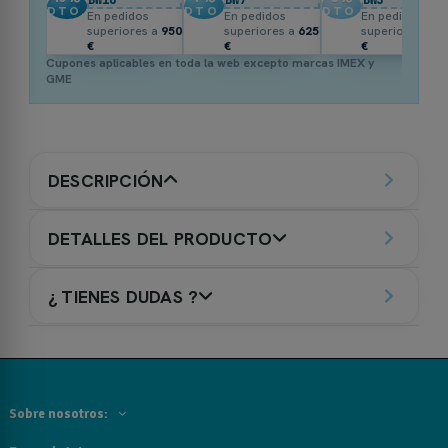
DTO.
DTO.
DTO.
En pedidos
En pedidos
En pedidos
superiores a
950
superiores a
625
superiores a
3
€
€
€
Cupones aplicables en toda la web excepto marcas IMEX y
GME
DESCRIPCIÓN
DETALLES DEL PRODUCTO
¿ TIENES DUDAS ?
Sobre nosotros: