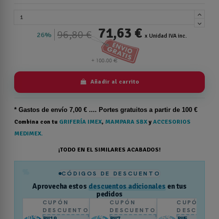
71,63 €
96,80 €
26%
x Unidad IVA inc.
Añadir al carrito
* Gastos de
envío
7,00 € .... Portes gratuitos a partir de 100 €
Combina con tu
GRIFERÍA IMEX
,
MAMPARA SBX
y
ACCESORIOS
MEDIMEX.
¡TODO EN EL SIMILARES ACABADOS!
%
CÓDIGOS DE DESCUENTO
Aprovecha estos
descuentos adicionales
en tus
pedidos
CUPÓN
CUPÓN
CUPÓN
DESCUENTO
DESCUENTO
DESCUENT
10
%
7
%
5
%
BW10
BW7
BW5