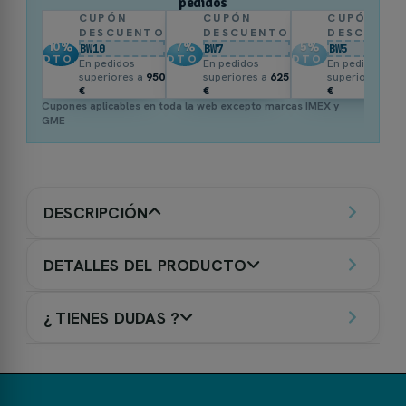
pedidos
CUPÓN
CUPÓN
CUPÓN
DESCUENTO
DESCUENTO
DESCUENT
10
%
7
%
5
%
BW10
BW7
BW5
DTO.
DTO.
DTO.
En pedidos
En pedidos
En pedidos
superiores a
950
superiores a
625
superiores a
3
€
€
€
Cupones aplicables en toda la web excepto marcas IMEX y
GME
DESCRIPCIÓN
DETALLES DEL PRODUCTO
¿ TIENES DUDAS ?