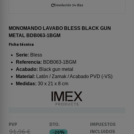
Devolución 14 días
MONOMANDO LAVABO BLESS BLACK GUN
METAL BDB063-1BGM
Ficha técnica
Serie:
Bless
Referencia:
BDB063-1BGM
Acabado:
Black gun metal
Material:
Latón / Zamak / Acabado PVD (-VS)
Medidas:
30 x 21 x 8 cm
PVP
DTO.
IMPUESTOS
91,96 €
INCLUIDOS
-26%