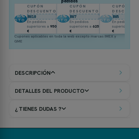
pedidos
CUPÓN
CUPÓN
CUPÓN
DESCUENTO
DESCUENTO
DESCUENT
10
%
7
%
5
%
BW10
BW7
BW5
DTO.
DTO.
DTO.
En pedidos
En pedidos
En pedidos
superiores a
950
superiores a
625
superiores a
3
€
€
€
Cupones aplicables en toda la web excepto marcas IMEX y
GME
DESCRIPCIÓN
DETALLES DEL PRODUCTO
¿ TIENES DUDAS ?