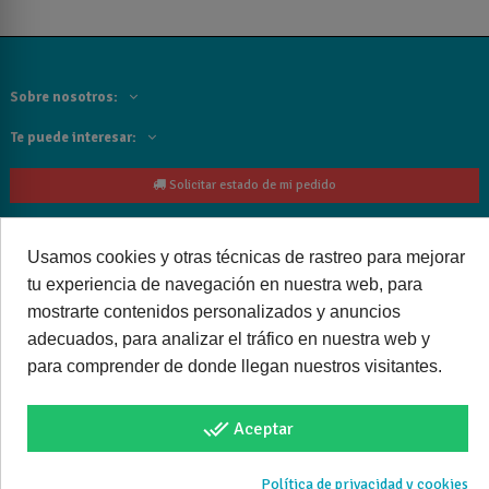
Sobre nosotros:
Te puede interesar:
Solicitar estado de mi pedido
Contacta con nosotros:
Usamos cookies y otras técnicas de rastreo para mejorar
Siguenos
tu experiencia de navegación en nuestra web, para
mostrarte contenidos personalizados y anuncios
Cancelar o devolver un pedido
adecuados, para analizar el tráfico en nuestra web y
para comprender de donde llegan nuestros visitantes.
done_all
Aceptar
Copyright © 2025 bañoweb- Todos los derechos reservados
Política de privacidad y cookies