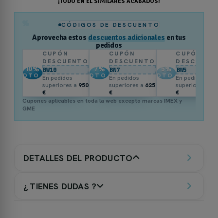
¡TODO EN EL SIMILARES ACABADOS!
%
CÓDIGOS DE DESCUENTO
Aprovecha estos
descuentos adicionales
en tus
pedidos
CUPÓN
CUPÓN
CUPÓN
DESCUENTO
DESCUENTO
DESCUENT
10
%
7
%
5
%
BW10
BW7
BW5
DTO.
DTO.
DTO.
En pedidos
En pedidos
En pedidos
superiores a
950
superiores a
625
superiores a
3
€
€
€
Cupones aplicables en toda la web excepto marcas IMEX y
GME
DETALLES DEL PRODUCTO
¿ TIENES DUDAS ?