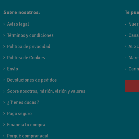
TIPO DE GRIFERIA
Sobre nosotros:
Te pue
Grifo lavabo Caño alto
Aviso legal
Nues
TIPOS PARA COLORES
Términos y condiciones
Cana
Griferia
Politica de privacidad
ALGU
Politica de Cookies
Marc
FAMILIA GRIFO
Envío
Carin
Art de Imex
Devoluciones de pedidos
Sobre nosotros, misión, visión y valores
Referencia
BDAR025-3
¿ Tienes dudas ?
Estado
Nuevo
Pago seguro
Financia tu compra
Porqué comprar aquí