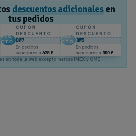
tos
descuentos adicionales
en
tus pedidos
CUPÓN
CUPÓN
DESCUENTO
DESCUENTO
7
%
5
%
BW7
BW5
DTO.
DTO.
En pedidos
En pedidos
superiores a
625 €
superiores a
300 €
es en toda la web excepto marcas IMEX y GME