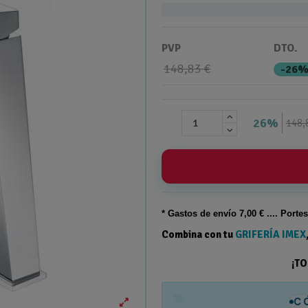
PVP
DTO.
148,83 €
-26
26%
148,
* Gastos de
envío
7,00 € .... Porte
Combina con tu
GRIFERÍA IMEX
¡T
%
C