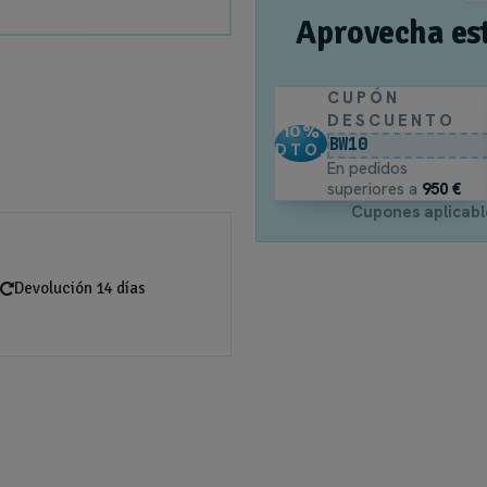
Aprovecha es
CUPÓN
DESCUENTO
10
%
BW10
DTO.
En pedidos
superiores a
950 €
Cupones aplicabl
Devolución 14 días