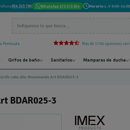
954 323 796
eléfono
WhatsApp 673 573 654
Horario:
L–V 9:00–14:00
la Península
Más de 1700 opiniones veri
Grifos de baño
Sanitarios
Mamparas de ducha
Grifo caño alto Monomando Art BDAR025-3
Art BDAR025-3