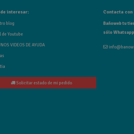
de interesar:
Contacta con 
tro blog
Bañoweb tu tien
sólo Whatsapp
l de Youtube
NOS VIDEOS DE AYUDA
info@banow
as
tia
Solicitar estado de mi pedido