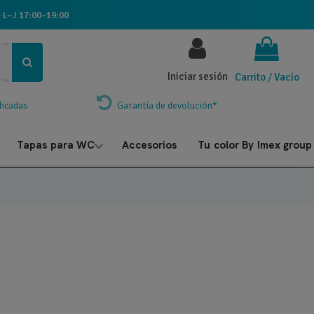
·
L–J 17:00–19:00
Iniciar sesión
Carrito
/
Vacío
ficadas
Garantía de devolución*
Tapas para WC
Accesorios
Tu color By Imex group