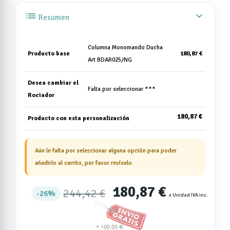
list
expand_more
Resumen
Columna Monomando Ducha
Producto base
180,87 €
Art BDAR025/NG
Desea cambiar el
Falta por seleccionar ***
Rociador
180,87 €
Producto con esta personalización
Aún le falta por seleccionar alguna opción para poder
añadirlo al carrito, por favor revíselo.
180,87 €
244,42 €
26%
x Unidad IVA inc.