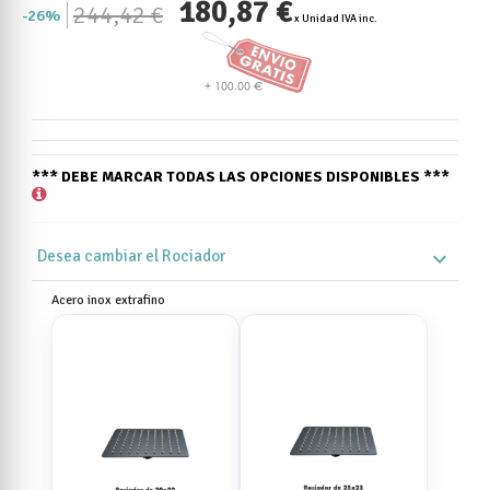
180,87 €
244,42 €
26%
x Unidad IVA inc.
*** DEBE MARCAR TODAS LAS OPCIONES DISPONIBLES ***
Desea cambiar el Rociador
expand_more
Acero inox extrafino