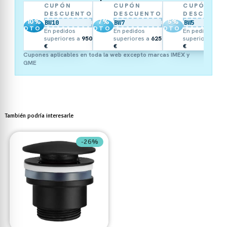
CUPÓN
CUPÓN
CUPÓN
DESCUENTO
DESCUENTO
DESCUENT
10
%
7
%
5
%
BW10
BW7
BW5
DTO.
DTO.
DTO.
En pedidos
En pedidos
En pedidos
superiores a
950
superiores a
625
superiores a
3
€
€
€
Cupones aplicables en toda la web excepto marcas IMEX y
GME
También podría interesarle
-26%