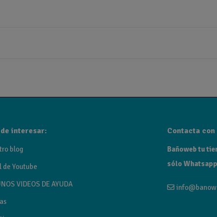
28BL
cabado blanco. Grifo Empotrado de Lavabo Orion – GME.
de interesar:
Contacta con 
tro blog
Bañoweb tu tien
sólo Whatsapp
l de Youtube
l grifo empotrado para lavabo Orion de GME combina materiale
NOS VIDEOS DE AYUDA
info@banow
inimalista que transforma tu baño en un espacio moderno y fun
as