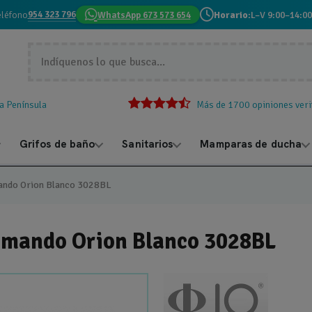
954 323 796
eléfono
WhatsApp 673 573 654
Horario:
L–V 9:00–14:00
la Península
Más de 1700 opiniones veri
Grifos de baño
Sanitarios
Mamparas de ducha
ando Orion Blanco 3028BL
omando Orion Blanco 3028BL