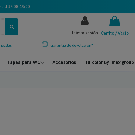
·
L–J 17:00–19:00
Iniciar sesión
Carrito
/
Vacío
ficadas
Garantía de devolución*
Tapas para WC
Accesorios
Tu color By Imex group