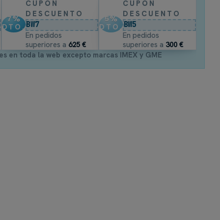
CUPÓN
CUPÓN
DESCUENTO
DESCUENTO
7
%
5
%
BW7
BW5
DTO.
DTO.
En pedidos
En pedidos
superiores a
625 €
superiores a
300 €
es en toda la web excepto marcas IMEX y GME