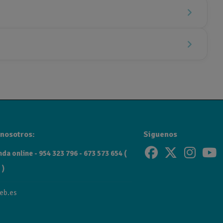
nosotros:
Siguenos
da online - 954 323 796 - 673 573 654 (
 )
s premium, tecnología avanzada y un acabado impecable en tre
eb.es
cional.