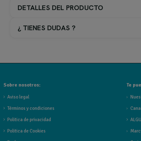
DETALLES DEL PRODUCTO
¿ TIENES DUDAS ?
Grifo lavabo empotrado monomando Orion Blanco 30
Grifo de lavabo empotrado de la serie Orion de GME en a
Características principales
Sobre nosotros:
Tipo de producto:
Grifo de lavabo empotrado.
Te pue
Serie:
Orion de GME.
Aviso legal
Nues
Acabado:
Blanco.
Términos y condiciones
Cana
Instalación:
Grifo Empotrado de Lavabo Orion – GME. E
Politica de privacidad
ALGU
Diseño:
Diseño elegante, máxima calidad y un estilo m
Politica de Cookies
Marc
Marca y referencia:
GME, referencia 3028BL.