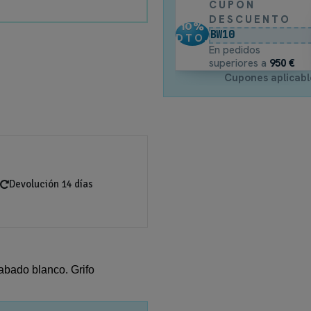
CUPÓN
DESCUENTO
10
%
BW10
DTO.
En pedidos
superiores a
950 €
Cupones aplicabl
Devolución 14 días
abado blanco. Grifo