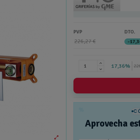
PVP
DTO.
226,27 €
-17,
17,36%
22
%
C
Aprovecha es