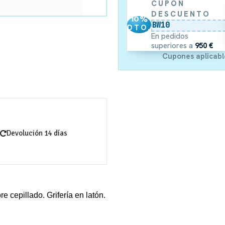
CUPÓN
DESCUENTO
10
%
BW10
DTO.
En pedidos
superiores a
950 €
Cupones aplicabl
Devolución 14 días
 cepillado. Grifería en latón.