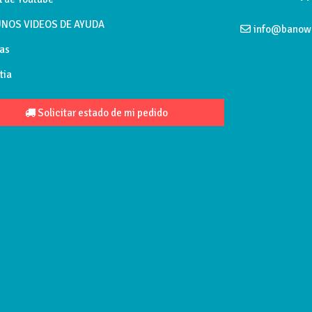
NOS VIDEOS DE AYUDA
info@banow
tema cold-start. Limitador de caudal ecológico 5 L/min. Airea
as
tia
Solicitar estado de mi pedido