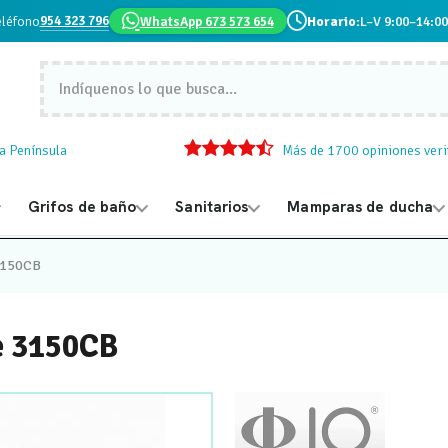
954 323 796
eléfono
WhatsApp 673 573 654
Horario:
L–V 9:00–14:00
la Península
Más de 1700 opiniones veri
Grifos de baño
Sanitarios
Mamparas de ducha
 3150CB
e 3150CB