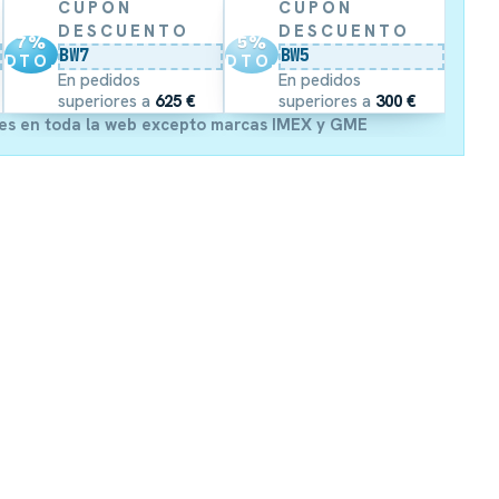
CUPÓN
CUPÓN
DESCUENTO
DESCUENTO
7
%
5
%
BW7
BW5
DTO.
DTO.
En pedidos
En pedidos
superiores a
625 €
superiores a
300 €
es en toda la web excepto marcas IMEX y GME