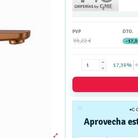
PVP
DTO.
99,22 €
-17,
17,36%
9
%
C
Aprovecha es