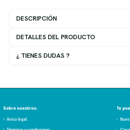
DESCRIPCIÓN
DETALLES DEL PRODUCTO
¿ TIENES DUDAS ?
Grifo de lavabo Marriot Cobre 3150CB
Grifo de lavabo de la serie Marriot de GME en acabado cobre
Características principales
Sobre nosotros:
Tipo de producto:
Grifo de lavabo.
Te pue
Serie:
Marriot de GME.
Aviso legal
Nues
Acabado:
Cobre cepillado.
Términos y condiciones
Cana