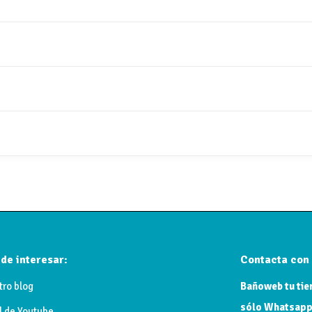
 cepillado. Grifería en latón.
de interesar:
Contacta con 
tro blog
Bañoweb tu tien
sólo Whatsapp
l de Youtube