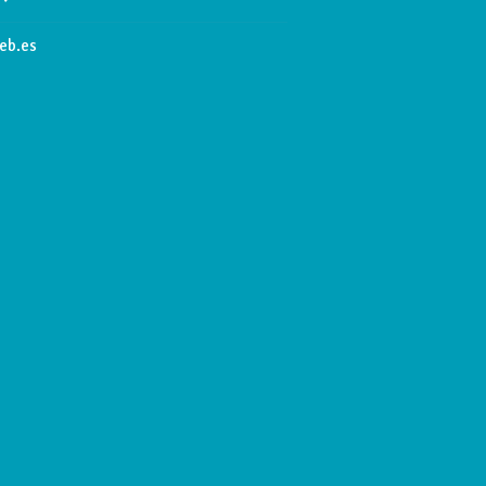
eb.es
dor Neoperl.