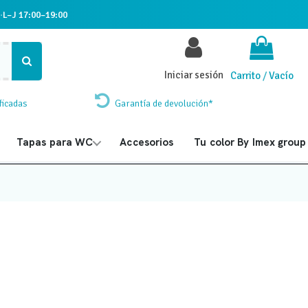
·
L–J 17:00–19:00
Iniciar sesión
Carrito
/
Vacío
ficadas
Garantía de devolución*
Tapas para WC
Accesorios
Tu color By Imex group