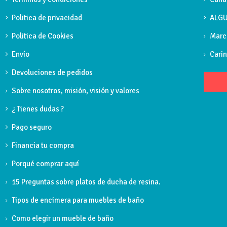
Material y fabricación:
Grifería en latón.
Politica de privacidad
ALGU
Tecnología y control:
Cartucho cerámico 25 mm con sis
Politica de Cookies
Marc
Características:
Latiguillos 3/8” con certificación CE.
Marca y referencia:
GME, referencia 3150CB.
Envío
Carin
Devoluciones de pedidos
Sobre nosotros, misión, visión y valores
¿ Tienes dudas ?
Pago seguro
Financia tu compra
Porqué comprar aquí
15 Preguntas sobre platos de ducha de resina.
Tipos de encimera para muebles de baño
Como elegir un mueble de baño