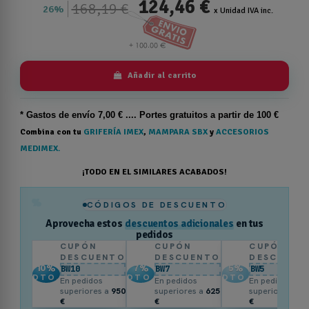
124,46 €
168,19 €
26%
x Unidad IVA inc.
Añadir al carrito
* Gastos de
envío
7,00 € .... Portes gratuitos a partir de 100 €
Combina con tu
GRIFERÍA IMEX
,
MAMPARA SBX
y
ACCESORIOS
MEDIMEX.
¡TODO EN EL SIMILARES ACABADOS!
%
CÓDIGOS DE DESCUENTO
Aprovecha estos
descuentos adicionales
en tus
pedidos
CUPÓN
CUPÓN
CUPÓN
DESCUENTO
DESCUENTO
DESCUENT
10
%
7
%
5
%
BW10
BW7
BW5
DTO.
DTO.
DTO.
En pedidos
En pedidos
En pedidos
superiores a
950
superiores a
625
superiores a
3
€
€
€