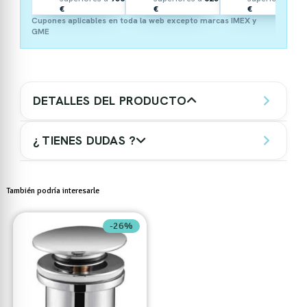
€
€
€
Cupones aplicables en toda la web excepto marcas IMEX y
GME
DETALLES DEL PRODUCTO
¿ TIENES DUDAS ?
También podría interesarle
-26%