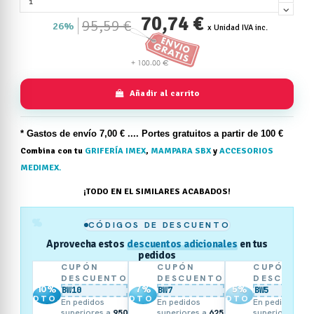
70,74 €
95,59 €
26%
x Unidad IVA inc.
Añadir al carrito
* Gastos de
envío
7,00 € .... Portes gratuitos a partir de 100 €
Combina con tu
GRIFERÍA IMEX
,
MAMPARA SBX
y
ACCESORIOS
MEDIMEX.
¡TODO EN EL SIMILARES ACABADOS!
%
CÓDIGOS DE DESCUENTO
Aprovecha estos
descuentos adicionales
en tus
pedidos
CUPÓN
CUPÓN
CUPÓN
DESCUENTO
DESCUENTO
DESCUENT
10
%
7
%
5
%
BW10
BW7
BW5
DTO.
DTO.
DTO.
En pedidos
En pedidos
En pedidos
superiores a
950
superiores a
625
superiores a
3