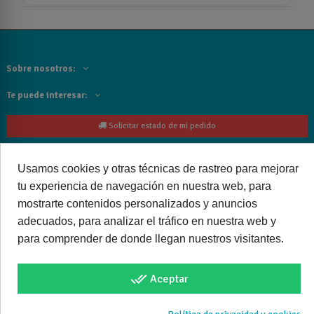
Sobre nosotros:
Te puede interesar:
Solicitar estado de mi pedido
Contacta con nosotros:
Usamos cookies y otras técnicas de rastreo para mejorar
Siguenos
tu experiencia de navegación en nuestra web, para
mostrarte contenidos personalizados y anuncios
Cancelar o devolver un pedido
adecuados, para analizar el tráfico en nuestra web y
para comprender de donde llegan nuestros visitantes.
done_all
Aceptar
Copyright © 2025 bañoweb- Todos los derechos reservados