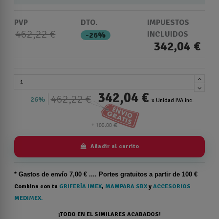
PVP
DTO.
IMPUESTOS
462,22 €
INCLUIDOS
-26%
342,04 €
342,04 €
462,22 €
26%
x Unidad IVA inc.
Añadir al carrito
* Gastos de
envío
7,00 € .... Portes gratuitos a partir de 100 €
Combina con tu
GRIFERÍA IMEX
,
MAMPARA SBX
y
ACCESORIOS
MEDIMEX.
¡TODO EN EL SIMILARES ACABADOS!