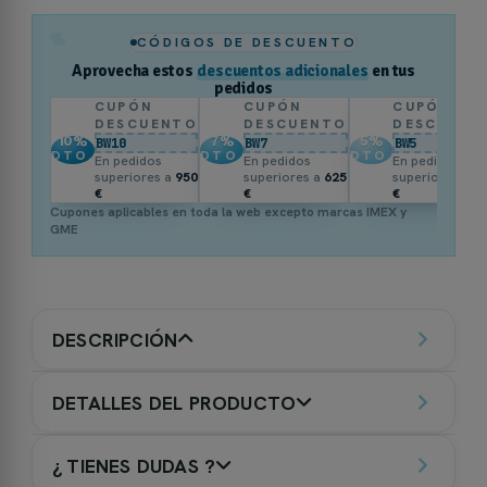
%
CÓDIGOS DE DESCUENTO
Aprovecha estos
descuentos adicionales
en tus
pedidos
CUPÓN
CUPÓN
CUPÓN
DESCUENTO
DESCUENTO
DESCUENT
10
%
7
%
5
%
BW10
BW7
BW5
DTO.
DTO.
DTO.
En pedidos
En pedidos
En pedidos
superiores a
950
superiores a
625
superiores a
3
€
€
€
Cupones aplicables en toda la web excepto marcas IMEX y
GME
DESCRIPCIÓN
DETALLES DEL PRODUCTO
¿ TIENES DUDAS ?