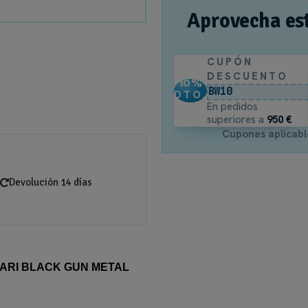
Aprovecha es
CUPÓN
DESCUENTO
10
%
BW10
DTO.
En pedidos
superiores a
950 €
Cupones aplicabl
Devolución 14 días
ARI BLACK GUN METAL