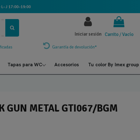
·
L–J 17:00–19:00
Iniciar sesión
Carrito
/
Vacío
ficadas
Garantía de devolución*
Tapas para WC
Accesorios
Tu color By Imex group
K GUN METAL GTI067/BGM