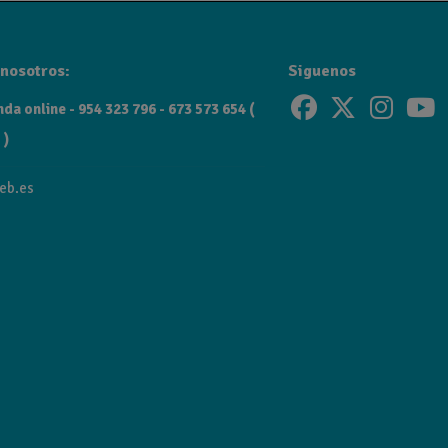
nosotros:
Siguenos
da online - 954 323 796 - 673 573 654 (
 )
eb.es