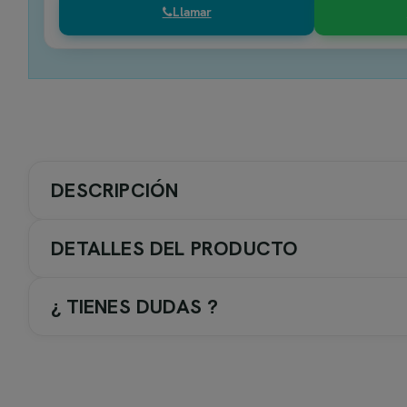
Llamar
DESCRIPCIÓN
DETALLES DEL PRODUCTO
¿ TIENES DUDAS ?
Grifería termostática de Imex
Conjuntos de ducha termostáticos de
Imex
con diseño prem