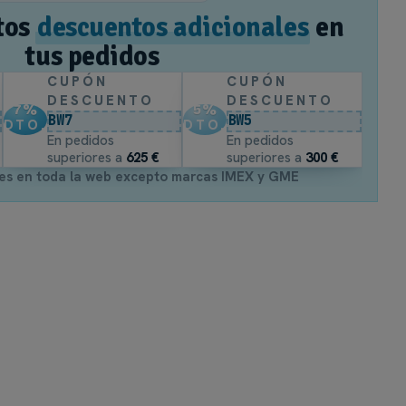
tos
descuentos adicionales
en
tus pedidos
CUPÓN
CUPÓN
DESCUENTO
DESCUENTO
7
%
5
%
BW7
BW5
DTO.
DTO.
En pedidos
En pedidos
superiores a
625 €
superiores a
300 €
es en toda la web excepto marcas IMEX y GME