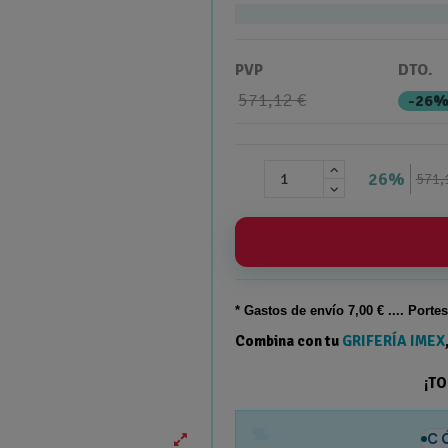
PVP
DTO.
571,12 €
-26
26%
571,
* Gastos de
envío
7,00 € .... Porte
Combina con tu
GRIFERÍA IMEX
¡T
%
C