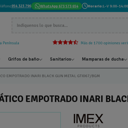
954 323 796
eléfono
WhatsApp 673 573 654
Horario:
L–V 9:00–14:00
la Península
Más de 1700 opiniones veri
Grifos de baño
Sanitarios
Mamparas de ducha
CO EMPOTRADO INARI BLACK GUN METAL GTI067/BGM
TICO EMPOTRADO INARI BLAC