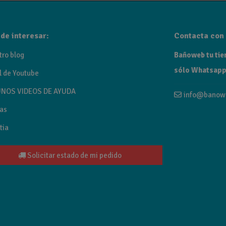
 gun metal, oro cepillado y oro rosa cepillado.
de interesar:
Contacta con 
tro blog
Bañoweb tu tien
sólo Whatsapp
l de Youtube
NOS VIDEOS DE AYUDA
info@banow
as
tia
Solicitar estado de mi pedido