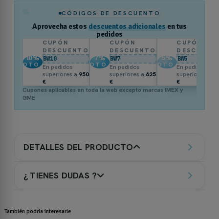
%
CÓDIGOS DE DESCUENTO
Aprovecha estos
descuentos adicionales
en tus
pedidos
CUPÓN
CUPÓN
CUPÓN
DESCUENTO
DESCUENTO
DESCUENT
10
%
7
%
5
%
BW10
BW7
BW5
DTO.
DTO.
DTO.
En pedidos
En pedidos
En pedidos
superiores a
950
superiores a
625
superiores a
3
€
€
€
Cupones aplicables en toda la web excepto marcas IMEX y
GME
DETALLES DEL PRODUCTO
¿ TIENES DUDAS ?
También podría interesarle