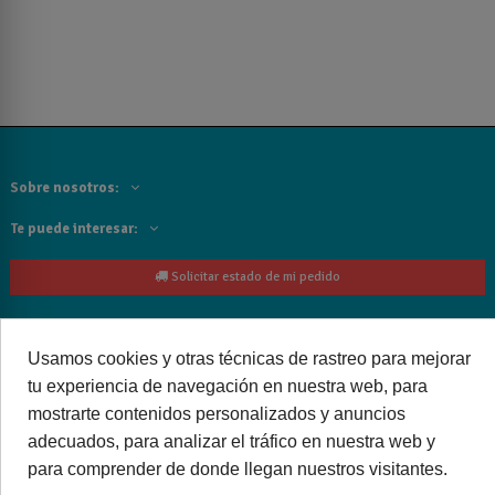
Sobre nosotros:
Te puede interesar:
Solicitar estado de mi pedido
Contacta con nosotros:
Usamos cookies y otras técnicas de rastreo para mejorar
Siguenos
tu experiencia de navegación en nuestra web, para
mostrarte contenidos personalizados y anuncios
Cancelar o devolver un pedido
adecuados, para analizar el tráfico en nuestra web y
para comprender de donde llegan nuestros visitantes.