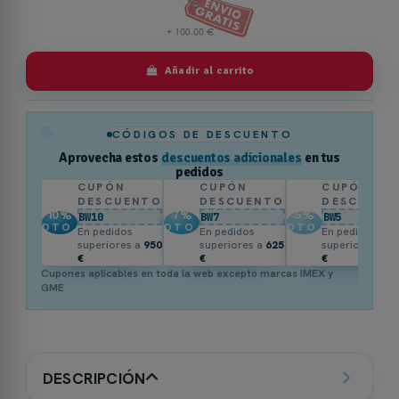
Añadir al carrito
%
CÓDIGOS DE DESCUENTO
Aprovecha estos
descuentos adicionales
en tus
pedidos
CUPÓN
CUPÓN
CUPÓN
DESCUENTO
DESCUENTO
DESCUENT
10
%
7
%
5
%
BW10
BW7
BW5
DTO.
DTO.
DTO.
En pedidos
En pedidos
En pedidos
superiores a
950
superiores a
625
superiores a
3
€
€
€
Cupones aplicables en toda la web excepto marcas IMEX y
GME
DESCRIPCIÓN