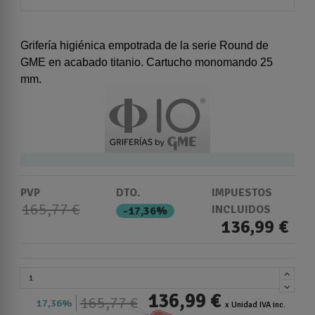
Grifería higiénica empotrada de la serie Round de
GME en acabado titanio. Cartucho monomando 25
mm.
PVP
DTO.
IMPUESTOS
165,77 €
INCLUIDOS
-17,36%
136,99 €
136,99 €
165,77 €
17,36%
x Unidad IVA inc.