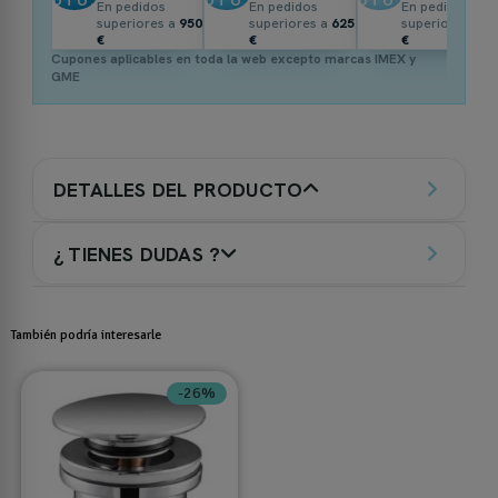
DTO.
DTO.
DTO.
En pedidos
En pedidos
En pedidos
superiores a
950
superiores a
625
superiores a
3
€
€
€
Cupones aplicables en toda la web excepto marcas IMEX y
GME
DETALLES DEL PRODUCTO
¿ TIENES DUDAS ?
También podría interesarle
-26%