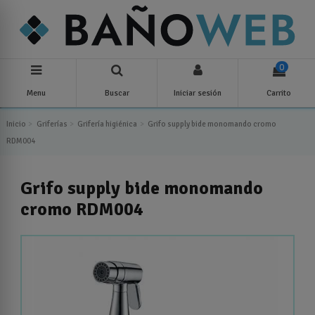
0
Menu
Buscar
Iniciar sesión
Carrito
Inicio
Griferías
Grifería higiénica
Grifo supply bide monomando cromo
RDM004
Grifo supply bide monomando
cromo RDM004