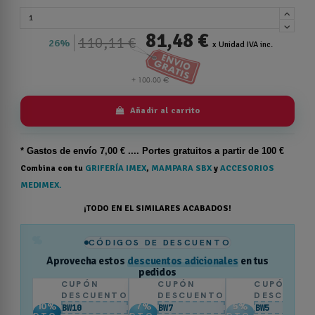
81,48 €
110,11 €
26%
x Unidad IVA inc.
Añadir al carrito
* Gastos de
envío
7,00 € .... Portes gratuitos a partir de 100 €
Combina con tu
GRIFERÍA IMEX
,
MAMPARA SBX
y
ACCESORIOS
MEDIMEX.
¡TODO EN EL SIMILARES ACABADOS!
%
CÓDIGOS DE DESCUENTO
Aprovecha estos
descuentos adicionales
en tus
pedidos
CUPÓN
CUPÓN
CUPÓN
DESCUENTO
DESCUENTO
DESCUENT
10
%
7
%
5
%
BW10
BW7
BW5