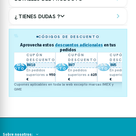
¿ TIENES DUDAS ?
%
CÓDIGOS DE DESCUENTO
Aprovecha estos
descuentos adicionales
en tus
pedidos
CUPÓN
CUPÓN
CUPÓN
DESCUENTO
DESCUENTO
DESCUENT
10
%
7
%
5
%
BW10
BW7
BW5
DTO.
DTO.
DTO.
En pedidos
En pedidos
En pedidos
superiores a
950
superiores a
625
superiores a
3
€
€
€
Cupones aplicables en toda la web excepto marcas IMEX y
GME
Sobre nosotros: