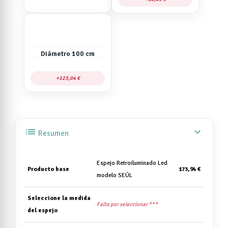
Diámetro 100 cm
123,04 €
list
expand_more
Resumen
Espejo Retroiluminado Led
Producto base
173,94 €
modelo SEÚL
Seleccione la medida
Falta por seleccionar ***
del espejo