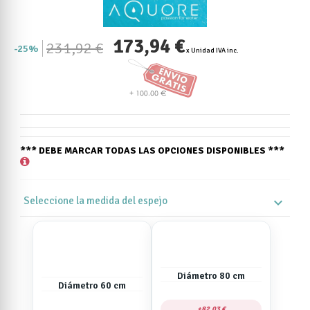
173,94 €
231,92 €
25%
x Unidad IVA inc.
*** DEBE MARCAR TODAS LAS OPCIONES DISPONIBLES ***
Seleccione la medida del espejo
expand_more
Diámetro 80 cm
Diámetro 60 cm
82,03 €