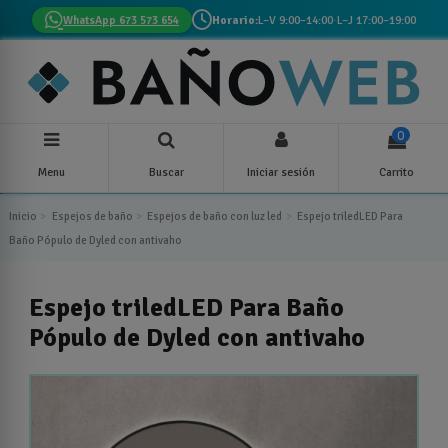
WhatsApp 673 573 654
Horario:
L–V 9:00–14:00
·
L–J 17:00–19:00
0
Menu
Buscar
Iniciar sesión
Carrito
Inicio
Espejos de baño
Espejos de baño con luz led
Espejo triledLED Para
Baño Pópulo de Dyled con antivaho
Espejo triledLED Para Baño
Pópulo de Dyled con antivaho