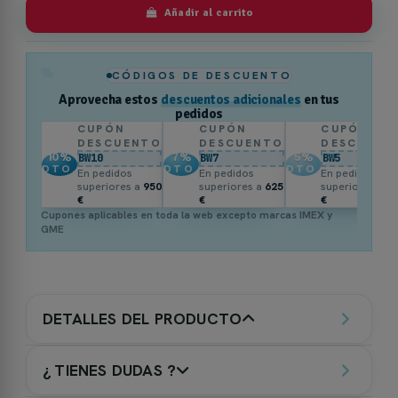
Añadir al carrito
%
CÓDIGOS DE DESCUENTO
Aprovecha estos
descuentos adicionales
en tus
pedidos
CUPÓN
CUPÓN
CUPÓN
DESCUENTO
DESCUENTO
DESCUENT
10
%
7
%
5
%
BW10
BW7
BW5
DTO.
DTO.
DTO.
En pedidos
En pedidos
En pedidos
superiores a
950
superiores a
625
superiores a
3
€
€
€
Cupones aplicables en toda la web excepto marcas IMEX y
GME
DETALLES DEL PRODUCTO
¿ TIENES DUDAS ?