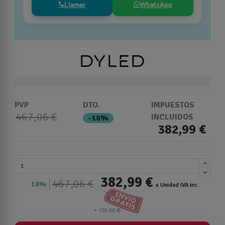
Llamar
WhatsApp
PVP
DTO.
IMPUESTOS
467,06 €
INCLUIDOS
-18%
382,99 €
382,99 €
467,06 €
18%
x Unidad IVA inc.