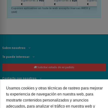
superiores a
950
superiores a
625
superiores a
3
€
€
€
Cupones aplicables en toda la web excepto marcas IMEX y
GME
Sobre nosotros:
Te puede interesar:
Solicitar estado de mi pedido
Contacta con nosotros:
Siguenos
Usamos cookies y otras técnicas de rastreo para mejorar
tu experiencia de navegación en nuestra web, para
Cancelar o devolver un pedido
mostrarte contenidos personalizados y anuncios
adecuados, para analizar el tráfico en nuestra web y