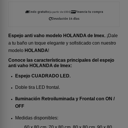
Envío gratuito
Financia tu compra
(a partir de 100 €)
Devolución 14 días
Espejo anti vaho modelo HOLANDA de Imex
.
¡Dale
a tu baño un toque elegante y sofisticado con nuestro
modelo
HOLANDA
!
Conoce las características principales del espejo
anti vaho HOLANDA de Imex:
Espejo CUADRADO
LED.
Doble tira LED frontal.
Iluminación Retroiluminada y Frontal con ON /
OFF
Medidas disponibles:
60 x 80 cm,
70 x 80 cm,
80 x 80 cm,
90 x 80