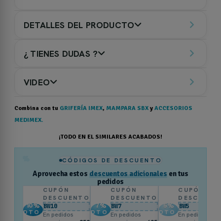
DETALLES DEL PRODUCTO
¿ TIENES DUDAS ?
VIDEO
Combina con tu
GRIFERÍA IMEX
,
MAMPARA SBX
y
ACCESORIOS
MEDIMEX.
¡TODO EN EL SIMILARES ACABADOS!
%
CÓDIGOS DE DESCUENTO
Aprovecha estos
descuentos adicionales
en tus
pedidos
CUPÓN
CUPÓN
CUPÓN
DESCUENTO
DESCUENTO
DESCUENT
10
%
7
%
5
%
BW10
BW7
BW5
DTO.
DTO.
DTO.
En pedidos
En pedidos
En pedidos