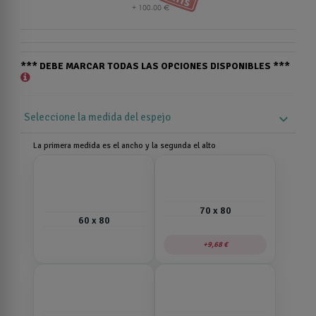
*** DEBE MARCAR TODAS LAS OPCIONES DISPONIBLES ***
Seleccione la medida del espejo
expand_more
La primera medida es el ancho y la segunda el alto
70 x 80
60 x 80
9,68 €