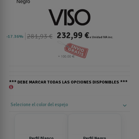
Negro
232,99 €
281,93 €
17.36%
x Unidad IVA inc.
*** DEBE MARCAR TODAS LAS OPCIONES DISPONIBLES ***
Selecione el color del espejo
expand_more
Perfil Blanco
Perfil Negro