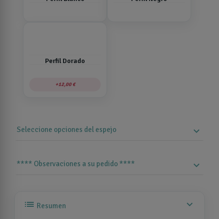
Perfil Dorado
12,00 €
Seleccione opciones del espejo
expand_more
**** Observaciones a su pedido ****
expand_more
list
expand_more
Resumen