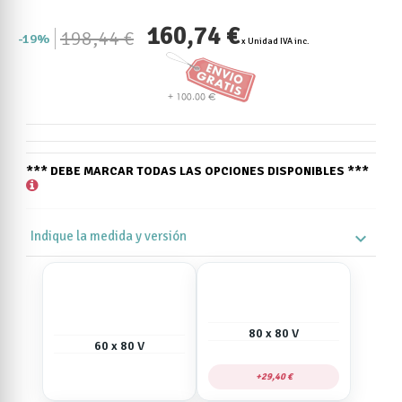
160,74 €
198,44 €
19%
x Unidad IVA inc.
*** DEBE MARCAR TODAS LAS OPCIONES DISPONIBLES ***
Indique la medida y versión
expand_more
80 x 80 V
60 x 80 V
29,40 €