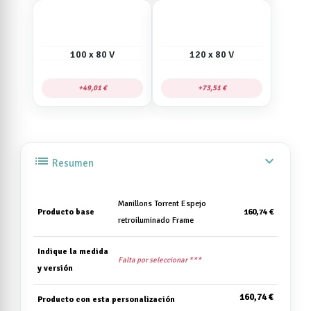
100 x 80 V
120 x 80 V
49,01 €
73,51 €
list
expand_more
Resumen
Manillons Torrent Espejo
Producto base
160,74 €
retroiluminado Frame
Indique la medida
Falta por seleccionar ***
y versión
160,74 €
Producto con esta personalización