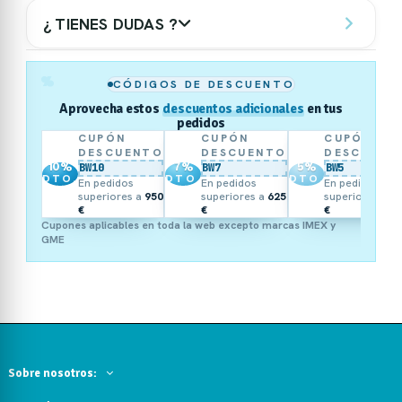
¿ TIENES DUDAS ?
%
CÓDIGOS DE DESCUENTO
Aprovecha estos
descuentos adicionales
en tus
pedidos
CUPÓN
CUPÓN
CUPÓN
DESCUENTO
DESCUENTO
DESCUENT
10
%
7
%
5
%
BW10
BW7
BW5
DTO.
DTO.
DTO.
En pedidos
En pedidos
En pedidos
superiores a
950
superiores a
625
superiores a
3
€
€
€
Cupones aplicables en toda la web excepto marcas IMEX y
GME
Sobre nosotros: