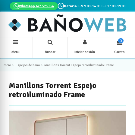
WhatsApp 673 573 654
Horario:
L–V 9:00–14:00
·
L–J 17:00–19:00
0
Menu
Buscar
Iniciar sesión
Carrito
Inicio
Espejos de baño
Manillons Torrent Espejo retroiluminado Frame
Manillons Torrent Espejo
retroiluminado Frame