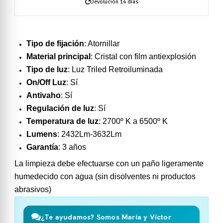
Devolución 14 días
Tipo de fijación
: Atornillar
Material
principal
: Cristal con film antiexplosión
Tipo de luz
: Luz Triled Retroiluminada
On/Off Luz
: Sí
Antivaho
: Sí
Regulación de luz
: Sí
Temperatura de luz
: 2700º K a 6500º K
Lumens
: 2432Lm-3632Lm
Garantía
: 3 años
La limpieza debe efectuarse con un paño ligeramente
humedecido con agua (sin disolventes ni productos
abrasivos)
¿Te ayudamos? Somos María y Víctor