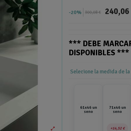
240,06
20%
300,08 €
*** DEBE MARCA
DISPONIBLES **
Selecione la medida de la
61x46 un
71x46 un
seno
seno
14,52 €