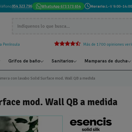
954 323 796
eléfono
WhatsApp 673 573 654
Horario:
L–V 9:00–14:00
la Península
Más de 1700 opiniones veri
Grifos de baño
Sanitarios
Mamparas de ducha
imera con lavabo Solid Surface mod. Wall QB a medida
rface mod. Wall QB a medida