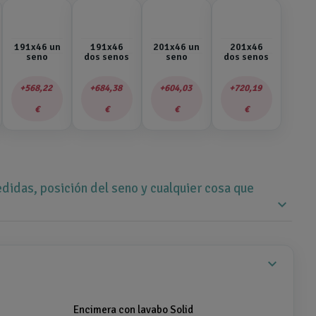
191x46 un
191x46
201x46 un
201x46
seno
dos senos
seno
dos senos
568,22
684,38
604,03
720,19
€
€
€
€
didas, posición del seno y cualquier cosa que
expand_more
expand_more
Encimera con lavabo Solid