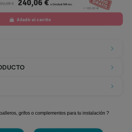
240,06 €
00,08 €
x Unidad IVA inc.
Añadir al carrito
RODUCTO
rie Wallqb de Essencis, fabricado en solid surface, es una opc
anera perfecta en baños espaciosos o con distribución rectang
oalleros, grifos o complementos para tu instalación ?
abo encastrado WallQb le otorga una gran versatilidad, permitien