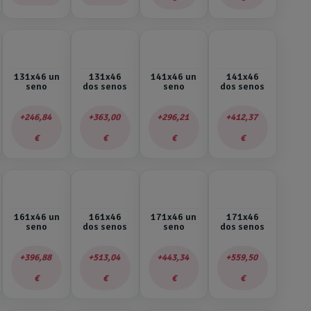
131x46 un
131x46
141x46 un
141x46
seno
dos senos
seno
dos senos
246,84
363,00
296,21
412,37
€
€
€
€
161x46 un
161x46
171x46 un
171x46
seno
dos senos
seno
dos senos
396,88
513,04
443,34
559,50
€
€
€
€