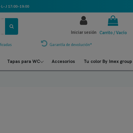
·
L–J 17:00–19:00
Iniciar sesión
Carrito
/
Vacío
ficadas
Garantía de devolución*
Tapas para WC
Accesorios
Tu color By Imex group