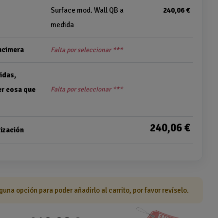
Surface mod. Wall QB a
240,06 €
medida
encimera
Falta por seleccionar ***
idas,
er cosa que
Falta por seleccionar ***
240,06 €
ización
guna opción para poder añadirlo al carrito, por favor revíselo.