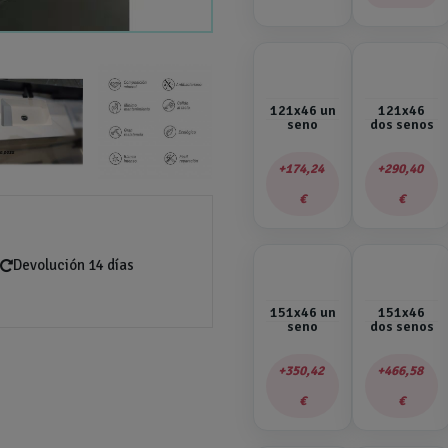
121x46 un
121x46
seno
dos senos
174,24
290,40
€
€
Devolución 14 días
151x46 un
151x46
seno
dos senos
350,42
466,58
€
€