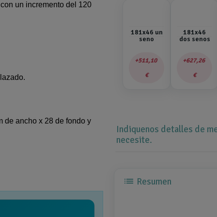
 con un incremento del 120
181x46 un
181x46
seno
dos senos
511,10
627,26
€
€
plazado.
m de ancho x 28 de fondo y
Indiquenos detalles de me
necesite.
list
Resumen