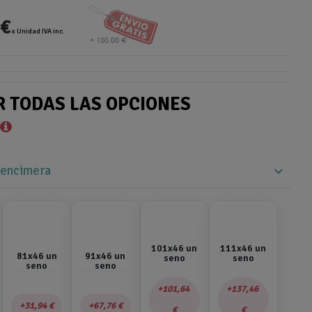
 €
x Unidad IVA inc.
R TODAS LAS OPCIONES
*
 encimera
expand_more
101x46 un
111x46 un
81x46 un
91x46 un
seno
seno
seno
seno
101,64
137,46
31,94 €
67,76 €
€
€