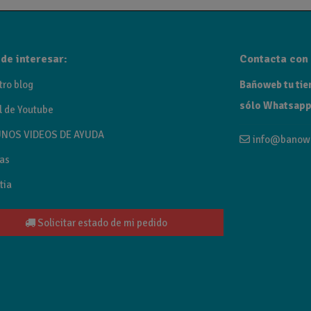
de interesar:
Contacta con 
tro blog
Bañoweb tu tien
sólo Whatsapp
l de Youtube
NOS VIDEOS DE AYUDA
info@banow
as
tia
Solicitar estado de mi pedido