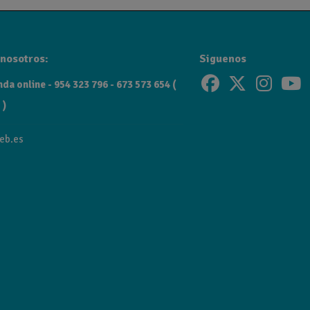
nosotros:
Siguenos
da online - 954 323 796 - 673 573 654 (
 )
eb.es