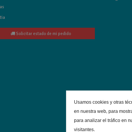
as
tia
Solicitar estado de mi pedido
Usamos cookies y otras téc
en nuestra web, para mostr
para analizar el tráfico en
visitantes.