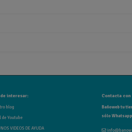
de interesar:
Contacta con 
tro blog
Bañoweb tu tien
sólo Whatsapp
l de Youtube
NOS VIDEOS DE AYUDA
info@banow