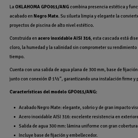
La
OKLAHOMA GPO011/ANG
combina presencia estética y func
acabado en
Negro Mate
. Su silueta limpia y elegante la convie
proyectos de piscina de alto nivel estético.
Construida en
acero inoxidable AISI 316
, esta cascada está dise
cloro, la humedad y la salinidad sin comprometer su rendimiento 
tiempo.
Cuenta con una salida de agua plana de 300 mm, base de fijaci
junto con conexión Ø 1½”, garantizando una instalación firme y 
Características del modelo GPO011/ANG:
Acabado Negro Mate: elegante, sobrio y de gran impacto vis
Acero inoxidable AISI 316: excelente resistencia en exterior
Salida de agua 300 mm: lámina uniforme con gran cobertura 
Incluye base de fijación y embellecedor.