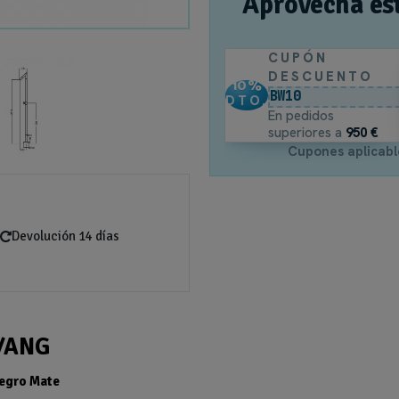
Aprovecha es
CUPÓN
DESCUENTO
10
%
BW10
DTO.
En pedidos
superiores a
950 €
Cupones aplicabl
Devolución 14 días
/ANG
Negro Mate