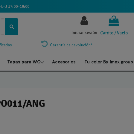
·
L–J 17:00–19:00
Iniciar sesión
Carrito
/
Vacío
ficadas
Garantía de devolución*
Tapas para WC
Accesorios
Tu color By Imex group
GPO011/ANG