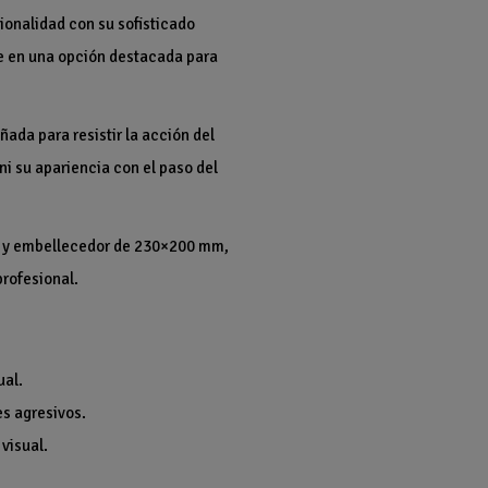
ionalidad con su sofisticado
rte en una opción destacada para
ñada para resistir la acción del
ni su apariencia con el paso del
ón y embellecedor de 230×200 mm,
profesional.
ual.
es agresivos.
visual.