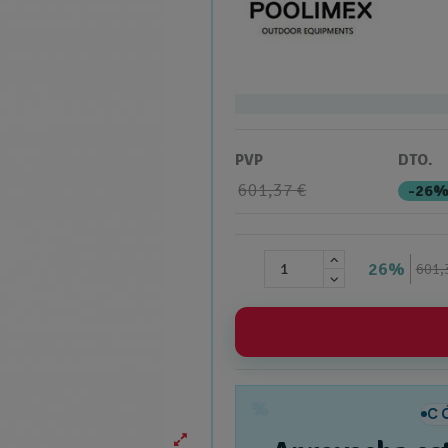
PVP
DTO.
601,37 €
-26
26%
601,
%
C