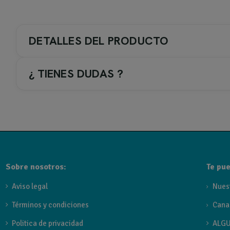
DETALLES DEL PRODUCTO
¿ TIENES DUDAS ?
COLOR GRIFERIA / ACC.
2-. Negro
TIPO DE GRIFERIA
Sobre nosotros:
Te pue
Ducha exterior acero
Aviso legal
Nues
Términos y condiciones
Cana
Referencia
GPO011/ANG
Politica de privacidad
ALGU