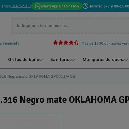
954 323 796
eléfono
WhatsApp 673 573 654
Horario:
L–V 9:00–14:00
la Península
Más de 1700 opiniones veri
Grifos de baño
Sanitarios
Mamparas de ducha
x S.316 Negro mate OKLAHOMA GPO011/ANG
x S.316 Negro mate OKLAHOMA 