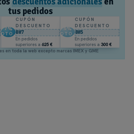
tos
descuentos adicionales
en
tus pedidos
CUPÓN
CUPÓN
DESCUENTO
DESCUENTO
7
%
5
%
BW7
BW5
DTO.
DTO.
En pedidos
En pedidos
superiores a
625 €
superiores a
300 €
es en toda la web excepto marcas IMEX y GME