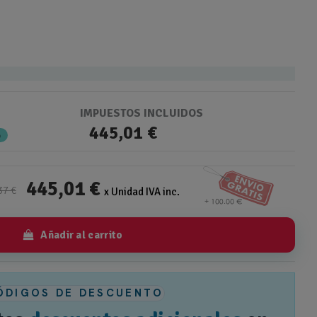
IMPUESTOS INCLUIDOS
445,01 €
%
445,01 €
37 €
x Unidad IVA inc.
Añadir al carrito
ÓDIGOS DE DESCUENTO