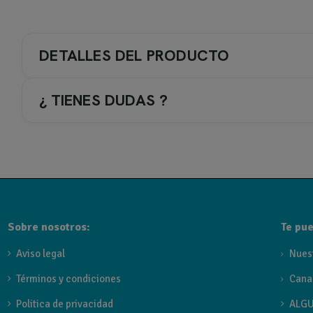
DETALLES DEL PRODUCTO
¿ TIENES DUDAS ?
COLOR GRIFERIA / ACC.
2-. Negro
TIPO DE GRIFERIA
Sobre nosotros:
Te pue
Cascada de exterior
Aviso legal
Nues
Términos y condiciones
Cana
Referencia
CPN001/ANG
Politica de privacidad
ALGU