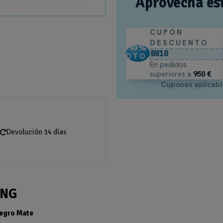
Aprovecha es
CUPÓN
DESCUENTO
10
%
BW10
DTO.
En pedidos
superiores a
950 €
Cupones aplicabl
Devolución 14 días
ANG
Negro Mate