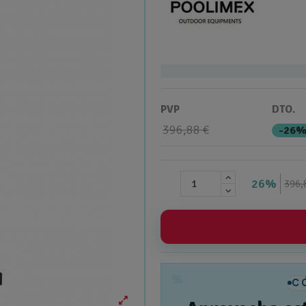
PVP
DTO.
396,88 €
-26
26%
396,
%
C