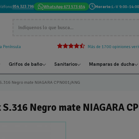
954 323 796
eléfono
WhatsApp 673 573 654
Horario:
L–V 9:00–14:00
la Península
Más de 1700 opiniones veri
Grifos de baño
Sanitarios
Mamparas de ducha
ox S.316 Negro mate NIAGARA CPN001/ANG
nox S.316 Negro mate NIAGARA 