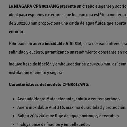
La
NIAGARA CPN001/ANG
presenta un diseño elegante y sobri
ideal para espacios exteriores que buscan una estética moderna 
de 200x200 mm proporciona una caída de agua fluida que aporta va
entorno.
Fabricada en
acero inoxidable AISI 316
, esta cascada ofrece gra
salinidad y el cloro, garantizando un rendimiento constante en c
Incluye base de fijación y embellecedor de 230×200 mm, así co
instalación eficiente y segura.
Características del modelo CPN001/ANG:
Acabado Negro Mate: elegante, sobrio y contemporáneo.
Acero inoxidable AISI 316: máxima durabilidad y protección.
Salida 200x200 mm: flujo de agua continuo y decorativo.
Incluye base de fijación y embellecedor.