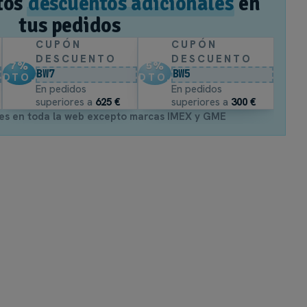
tos
descuentos adicionales
en
tus pedidos
CUPÓN
CUPÓN
DESCUENTO
DESCUENTO
7
%
5
%
BW7
BW5
DTO.
DTO.
En pedidos
En pedidos
superiores a
625 €
superiores a
300 €
es en toda la web excepto marcas IMEX y GME