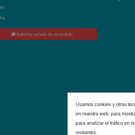
as
tia
Solicitar estado de mi pedido
Usamos cookies y otras téc
en nuestra web, para mostr
para analizar el tráfico en
visitantes.