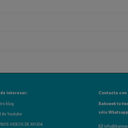
de interesar:
Contacta con 
tro blog
Bañoweb tu tien
sólo Whatsapp
l de Youtube
NOS VIDEOS DE AYUDA
info@banow