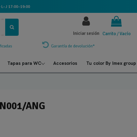
·
L–J 17:00–19:00
Iniciar sesión
Carrito
/
Vacío
ficadas
Garantía de devolución*
Tapas para WC
Accesorios
Tu color By Imex group
CPN001/ANG