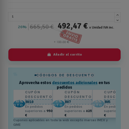
492,47 €
665,50 €
26%
x Unidad IVA inc.
Añadir al carrito
%
CÓDIGOS DE DESCUENTO
Aprovecha estos
descuentos adicionales
en tus
pedidos
CUPÓN
CUPÓN
CUPÓN
DESCUENTO
DESCUENTO
DESCUENT
10
%
7
%
5
%
BW10
BW7
BW5
DTO.
DTO.
DTO.
En pedidos
En pedidos
En pedidos
superiores a
950
superiores a
625
superiores a
3
€
€
€
Cupones aplicables en toda la web excepto marcas IMEX y
GME