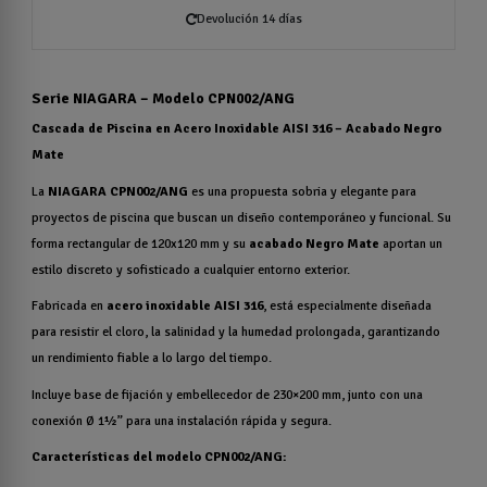
Devolución 14 días
Serie NIAGARA – Modelo CPN002/ANG
Cascada de Piscina en Acero Inoxidable AISI 316 – Acabado Negro
Mate
La
NIAGARA CPN002/ANG
es una propuesta sobria y elegante para
proyectos de piscina que buscan un diseño contemporáneo y funcional. Su
forma rectangular de 120x120 mm y su
acabado Negro Mate
aportan un
estilo discreto y sofisticado a cualquier entorno exterior.
Fabricada en
acero inoxidable AISI 316
, está especialmente diseñada
para resistir el cloro, la salinidad y la humedad prolongada, garantizando
un rendimiento fiable a lo largo del tiempo.
Incluye base de fijación y embellecedor de 230×200 mm, junto con una
conexión Ø 1½” para una instalación rápida y segura.
Características del modelo CPN002/ANG: