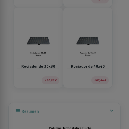
Rociador de 30x30
Rociador de 40x40
32,68 €
60,44 €
list
expand_more
Resumen
Columna Termostática Ducha