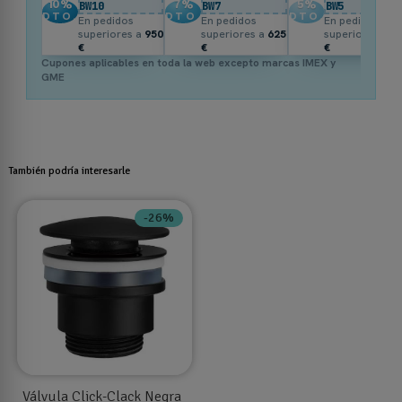
10
%
7
%
5
%
BW10
BW7
BW5
DTO.
DTO.
DTO.
En pedidos
En pedidos
En pedidos
superiores a
950
superiores a
625
superiores a
3
€
€
€
Cupones aplicables en toda la web excepto marcas IMEX y
GME
También podría interesarle
-26%
Válvula Click-Clack Negra