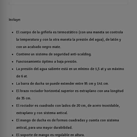
Incluye:
El cuerpo de la grifería es termostático (con una maneta se controla
la temperatura y con la otra maneta la presión del agua), de latón y
con un acabado negro mate.
Contiene un sistema de seguridad anti-scalding.
Funcionamiento óptimo a baja presión.
La presión del agua saliente está en un mínimo de 1,5 at y un máximo
de 6 at.
La barra de ducha se puede extender entre 95 cm y 141 cm.
El brazo rociador horizontal superior es extraplano con una longitud
de 35 cm.
El rociador es cuadrado con lados de 20 cm, de acero inoxidable,
extraplano y con sistema antical.
El mango de ducha es de formas cuadradas y cuenta con sistema
antical, para una mayor durabilidad.
El soporte de mango es regulable en altura.