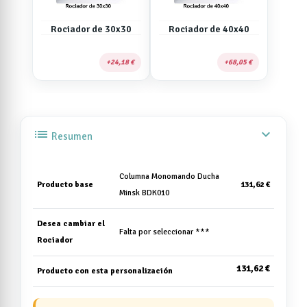
Rociador de 30x30
Rociador de 40x40
24,18 €
68,05 €
list
expand_more
Resumen
Columna Monomando Ducha
Producto base
131,62 €
Minsk BDK010
Desea cambiar el
Falta por seleccionar ***
Rociador
131,62 €
Producto con esta personalización