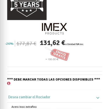
131,62 €
177,87 €
26%
x Unidad IVA inc.
*** DEBE MARCAR TODAS LAS OPCIONES DISPONIBLES ***
Desea cambiar el Rociador
expand_more
Acero inox extrafino