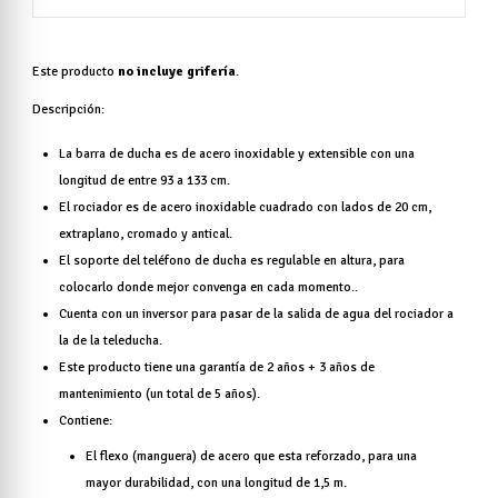
Este producto
no incluye grifería
.
Descripción:
La barra de ducha es de acero inoxidable y extensible con una
longitud de entre 93 a 133 cm.
El rociador es de acero inoxidable cuadrado con lados de 20 cm,
extraplano, cromado y antical.
El soporte del teléfono de ducha es regulable en altura, para
colocarlo donde mejor convenga en cada momento..
Cuenta con un inversor para pasar de la salida de agua del rociador a
la de la teleducha.
Este producto tiene una garantía de 2 años + 3 años de
mantenimiento (un total de 5 años).
Contiene:
El flexo (manguera) de acero que esta reforzado, para una
mayor durabilidad, con una longitud de 1,5 m.