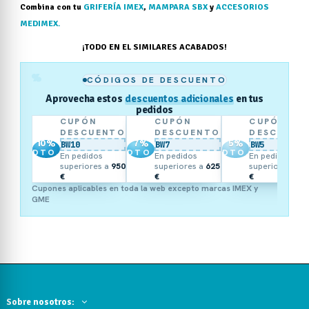
Combina con tu
GRIFERÍA IMEX
,
MAMPARA SBX
y
ACCESORIOS
MEDIMEX.
¡TODO EN EL SIMILARES ACABADOS!
%
CÓDIGOS DE DESCUENTO
Aprovecha estos
descuentos adicionales
en tus
pedidos
CUPÓN
CUPÓN
CUPÓN
DESCUENTO
DESCUENTO
DESCUENT
10
%
7
%
5
%
BW10
BW7
BW5
DTO.
DTO.
DTO.
En pedidos
En pedidos
En pedidos
superiores a
950
superiores a
625
superiores a
3
€
€
€
Cupones aplicables en toda la web excepto marcas IMEX y
GME
Sobre nosotros: