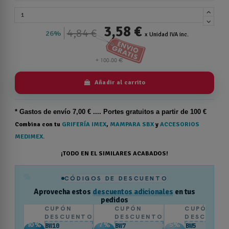
3,58 €
4,84 €
26%
x Unidad IVA inc.
Añadir al carrito
* Gastos de
envío
7,00 € .... Portes gratuitos a partir de 100 €
Combina con tu
GRIFERÍA IMEX
,
MAMPARA SBX
y
ACCESORIOS
MEDIMEX.
¡TODO EN EL SIMILARES ACABADOS!
%
CÓDIGOS DE DESCUENTO
Aprovecha estos
descuentos adicionales
en tus
pedidos
CUPÓN
CUPÓN
CUPÓN
DESCUENTO
DESCUENTO
DESCUENT
10
%
7
%
5
%
BW10
BW7
BW5