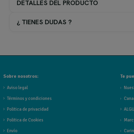
DETALLES DEL PRODUCTO
¿ TIENES DUDAS ?
Válvula desagüe latón mixta premium.
Click-clack.
1 1/4".
Sobre nosotros:
Te pue
Aviso legal
Nues
Términos y condiciones
Cana
Politica de privacidad
ALGU
Politica de Cookies
Marc
Envío
Carin