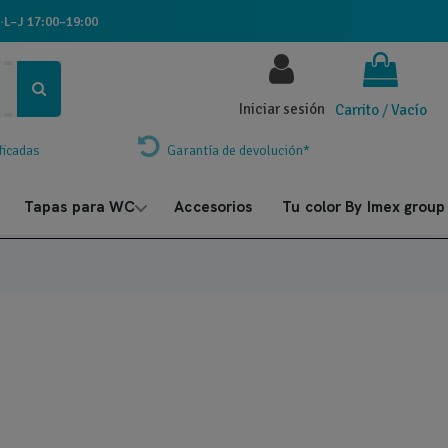
·
L–J 17:00–19:00
Iniciar sesión
Carrito
/
Vacío
ficadas
Garantía de devolución*
Tapas para WC
Accesorios
Tu color By Imex group