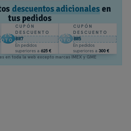
tos
descuentos adicionales
en
tus pedidos
CUPÓN
CUPÓN
DESCUENTO
DESCUENTO
7
%
5
%
BW7
BW5
DTO.
DTO.
En pedidos
En pedidos
superiores a
625 €
superiores a
300 €
es en toda la web excepto marcas IMEX y GME