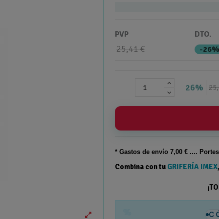
PVP
DTO.
25,41 €
-26
26%
25,
* Gastos de
envío
7,00 € .... Porte
Combina con tu
GRIFERÍA IMEX
¡T
%
C