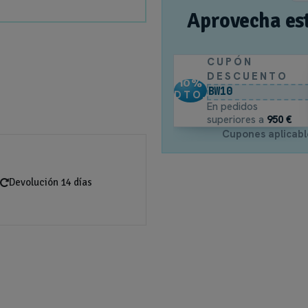
Aprovecha es
CUPÓN
DESCUENTO
10
%
BW10
DTO.
En pedidos
superiores a
950 €
Cupones aplicabl
Devolución 14 días