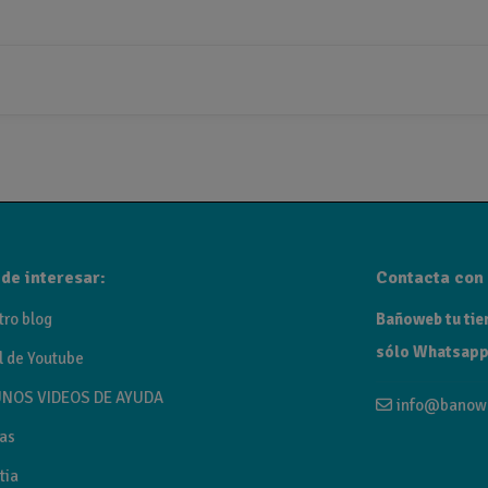
de interesar:
Contacta con 
tro blog
Bañoweb tu tien
sólo Whatsapp
l de Youtube
NOS VIDEOS DE AYUDA
info@banow
as
tia