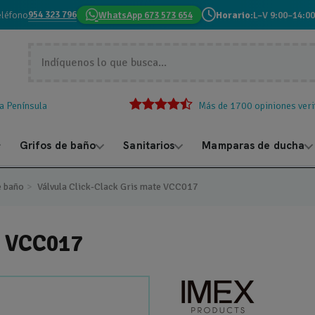
954 323 796
eléfono
WhatsApp 673 573 654
Horario:
L–V 9:00–14:00
la Península
Más de 1700 opiniones veri
Grifos de baño
Sanitarios
Mamparas de ducha
e baño
Válvula Click-Clack Gris mate VCC017
e VCC017