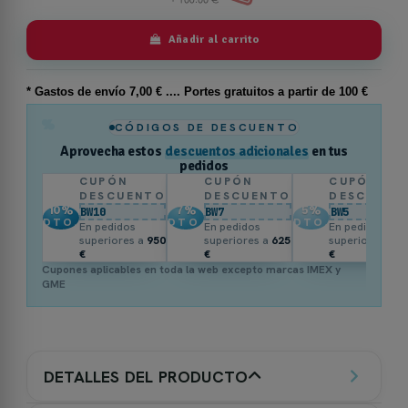
Añadir al carrito
* Gastos de
envío
7,00 € .... Portes gratuitos a partir de 100 €
%
CÓDIGOS DE DESCUENTO
Aprovecha estos
descuentos adicionales
en tus
pedidos
CUPÓN
CUPÓN
CUPÓN
DESCUENTO
DESCUENTO
DESCUENT
10
%
7
%
5
%
BW10
BW7
BW5
DTO.
DTO.
DTO.
En pedidos
En pedidos
En pedidos
superiores a
950
superiores a
625
superiores a
3
€
€
€
Cupones aplicables en toda la web excepto marcas IMEX y
GME
DETALLES DEL PRODUCTO