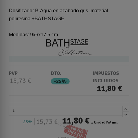
Dosificador B-Aqua en acabado gris ,material
poliresina +BATHSTAGE
Medidas: 9x6x17,5 cm
PVP
DTO.
IMPUESTOS
15,73 €
INCLUIDOS
-25%
11,80 €
11,80 €
15,73 €
25%
x Unidad IVA inc.