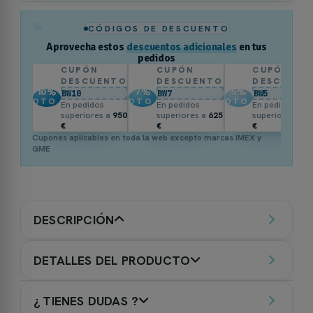
%
CÓDIGOS DE DESCUENTO
Aprovecha estos
descuentos adicionales
en tus
pedidos
CUPÓN
CUPÓN
CUPÓN
DESCUENTO
DESCUENTO
DESCUENT
10
%
7
%
5
%
BW10
BW7
BW5
DTO.
DTO.
DTO.
En pedidos
En pedidos
En pedidos
superiores a
950
superiores a
625
superiores a
3
€
€
€
Cupones aplicables en toda la web excepto marcas IMEX y
GME
DESCRIPCIÓN
DETALLES DEL PRODUCTO
¿ TIENES DUDAS ?