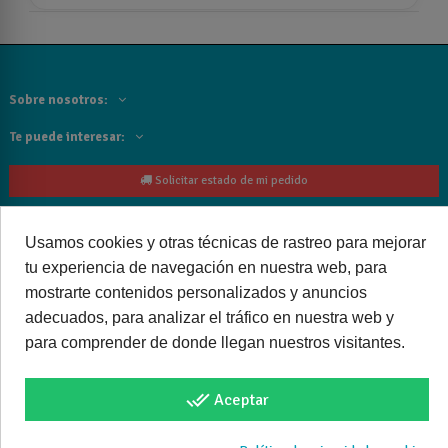
Sobre nosotros:
Te puede interesar:
Solicitar estado de mi pedido
Contacta con nosotros:
Usamos cookies y otras técnicas de rastreo para mejorar
Siguenos
tu experiencia de navegación en nuestra web, para
mostrarte contenidos personalizados y anuncios
Cancelar o devolver un pedido
adecuados, para analizar el tráfico en nuestra web y
para comprender de donde llegan nuestros visitantes.
done_all
Aceptar
Copyright © 2025 bañoweb- Todos los derechos reservados