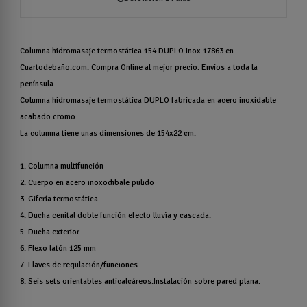
Columna hidromasaje termostática 154 DUPLO Inox 17863 en
Cuartodebaño.com. Compra Online al mejor precio. Envíos a toda la
península
Columna hidromasaje termostática DUPLO fabricada en acero inoxidable
acabado cromo.
La columna tiene unas dimensiones de 154x22 cm.
1. Columna multifunción
2. Cuerpo en acero inoxodibale pulido
3. Gifería termostática
4. Ducha cenital doble función efecto lluvia y cascada.
5. Ducha exterior
6. Flexo latón 125 mm
7. Llaves de regulación/funciones
8. Seis sets orientables anticalcáreos.Instalación sobre pared plana.