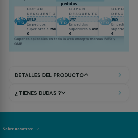
pedidos
CUPÓN
CUPÓN
CUPÓN
DESCUENTO
DESCUENTO
DESCUENT
10
%
7
%
5
%
BW10
BW7
BW5
DTO.
DTO.
DTO.
En pedidos
En pedidos
En pedidos
superiores a
950
superiores a
625
superiores a
3
€
€
€
Cupones aplicables en toda la web excepto marcas IMEX y
GME
DETALLES DEL PRODUCTO
¿ TIENES DUDAS ?
Sobre nosotros: