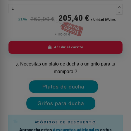
205,40 €
260,00 €
21%
x Unidad IVA inc.
Añadir al carrito
¿ Necesitas un plato de ducha o un grifo para tu
mampara ?
%
CÓDIGOS DE DESCUENTO
Aprovecha estos
descuentos adicionales
en tus